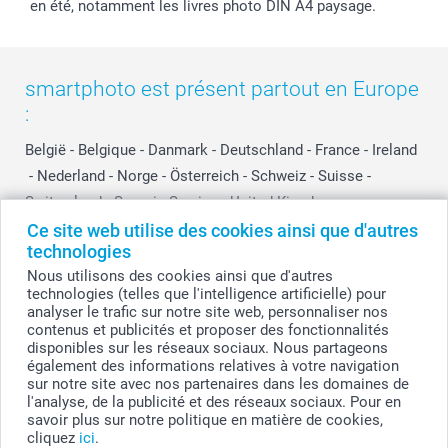
en été, notamment les livres photo DIN A4 paysage.
smartphoto est présent partout en Europe
:
België
-
Belgique
-
Danmark
-
Deutschland
-
France
-
Ireland
-
Nederland
-
Norge
-
Österreich
-
Schweiz
-
Suisse
-
Switzerland
-
Suomi
-
Sverige
-
United Kingdom
-
Other Countries
Ce site web utilise des cookies ainsi que d'autres
technologies
Nous utilisons des cookies ainsi que d'autres
technologies (telles que l'intelligence artificielle) pour
Tous les prix sont en francs suisses (CHF), TVA incluse et hors frais de port.
analyser le trafic sur notre site web, personnaliser nos
contenus et publicités et proposer des fonctionnalités
disponibles sur les réseaux sociaux. Nous partageons
également des informations relatives à votre navigation
© smartphoto group. Tous droits réservés
sur notre site avec nos partenaires dans les domaines de
l'analyse, de la publicité et des réseaux sociaux. Pour en
savoir plus sur notre politique en matière de cookies,
cliquez
ici
.