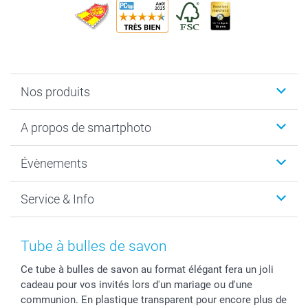
Nos produits
Livre photo
A propos de smartphoto
Cadeaux photo
Photo sur toile, Poster & Pêle-mêle
Qui sommes-nous?
Évènements
MyNameBook
Durabilité
Faire-part & Cartes
Protection des données
Noël
Service & Info
Développement photo & Tirage photo
Gestion des cookies
Nouvel An
Coques smartphone
Conditions
Saint-Valentin
Contact & FAQ
Cadres photo & accessoires déco
Mentions Légales
Fête des Mères
Tarifs et frais de livraison
Tube à bulles de savon
Calendrier photos & Agendas photo
Presse
Fête des Pères
Livraison
Ce tube à bulles de savon au format élégant fera un joli
Stickers & Etiquettes
Affiliation
Confirmation ou communion
Livraison en 48 heures
cadeau pour vos invités lors d'un mariage ou d'une
Chèque Cadeau
Investor Relations
Mariage
Modes de Paiement
communion. En plastique transparent pour encore plus de