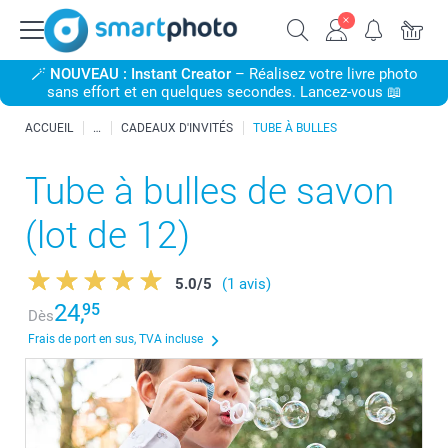
🪄
NOUVEAU : Instant Creator
– Réalisez votre livre photo
sans effort et en quelques secondes. Lancez-vous 📖
ACCUEIL
CADEAUX D'INVITÉS
TUBE À BULLES
Tube à bulles de savon
(lot de 12)
5.0
/
5
(1 avis)
24,
95
Dès
Frais de port en sus, TVA incluse