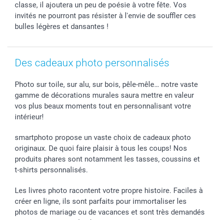
B2B smartbusiness
Fête d'anniversaire
Identifiez-vous
classe, il ajoutera un peu de poésie à votre fête. Vos
Droit de rétractation
Collection naissance
Plan du site
invités ne pourront pas résister à l'envie de souffler ces
bulles légères et dansantes !
Tous les évènements
Statut de ma commande
smarfriends
smartgarantie
Des cadeaux photo personnalisés
smartbonus
Photo sur toile, sur alu, sur bois, pêle-mêle… notre vaste
gamme de décorations murales saura mettre en valeur
vos plus beaux moments tout en personnalisant votre
intérieur!
smartphoto propose un vaste choix de cadeaux photo
originaux. De quoi faire plaisir à tous les coups! Nos
produits phares sont notamment les tasses, coussins et
t-shirts personnalisés.
Les livres photo racontent votre propre histoire. Faciles à
créer en ligne, ils sont parfaits pour immortaliser les
photos de mariage ou de vacances et sont très demandés