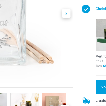
Chois
Vert f
35
Dès
6
Vo
Livrai