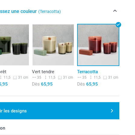
issez une couleur
(Terracotta)
orêt
Vert tendre
Terracotta
11,5
35
11,5
35
11,5
31 cm
31 cm
31 cm
5,95
Dès
65,95
Dès
65,95
ir les designs
son