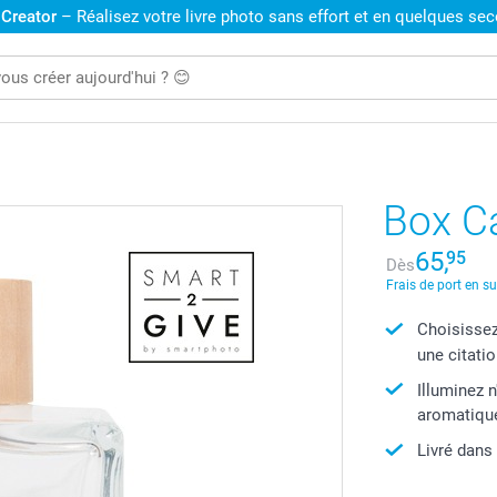
 Creator
– Réalisez votre livre photo sans effort et en quelques se
Box C
65,
95
Dès
Frais de port en s
Choisissez
une citatio
Illuminez 
aromatiqu
Livré dans