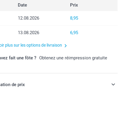
Date
Prix
12.08.2026
8,95
13.08.2026
6,95
ir plus sur les options de livraison
vez fait une fôte ?
Obtenez une réimpression gratuite
ation de prix
ont en francs suisses (CHF), TVA incluse et hors frais de