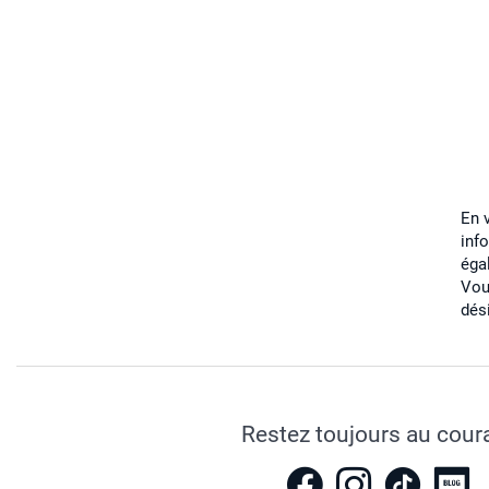
En 
inf
éga
Vou
dés
Restez toujours au cour