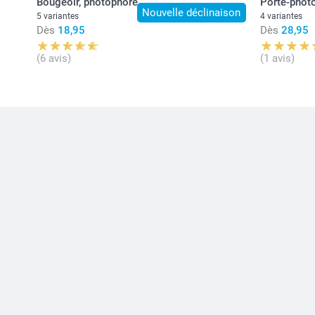
Bougeoir, photophore
Porte-photo
Nouvelle déclinaison
5 variantes
4 variantes
Dès
18,95
Dès
28,95
(6 avis)
(1 avis)