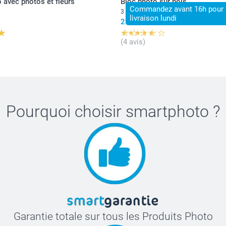
 avec photos et fleurs
Bloc photo sur bois
Commandez avant 16h pour 
3 variantes
livraison lundi
29,95
(4 avis)
Pourquoi choisir
smartphoto
?
Garantie totale sur tous les Produits Photo