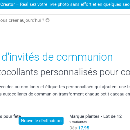
 Creator
– Réalisez votre livre photo sans effort et en quelques se
 d'invités de communion
autocollants personnalisés pour
s autocollants et étiquettes personnalisés qui ajoutent une touch
nos autocollants de communion transforment chaque petit cadeau e
s pour fête
Marque plantes - Lot de 12
Nouvelle déclinaison
2 variantes
Dès
17,95