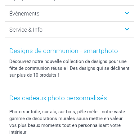
Photo sur toile, Poster & Pêle-mêle
Qui sommes-nous?
Évènements
MyNameBook
Durabilité
Faire-part & Cartes
Protection des données
Noël
Service & Info
Développement photo & Tirage photo
Gestion des cookies
Nouvel An
Coques smartphone
Conditions
Saint-Valentin
Contact & FAQ
Cadres photo & accessoires déco
Mentions Légales
Fête des Mères
Tarifs et frais de livraison
Designs de communion - smartphoto
Calendrier photos & Agendas photo
Presse
Fête des Pères
Livraison
Découvrez notre nouvelle collection de designs pour une
Stickers & Etiquettes
Affiliation
Confirmation ou communion
Livraison en 48 heures
fête de communion réussie ! Des designs qui se déclinent
Chèque Cadeau
Investor Relations
Mariage
Modes de Paiement
sur plus de 10 produits !
B2B smartbusiness
Fête d'anniversaire
Identifiez-vous
Droit de rétractation
Collection naissance
Plan du site
Tous les évènements
Statut de ma commande
Des cadeaux photo personnalisés
smarfriends
Photo sur toile, sur alu, sur bois, pêle-mêle… notre vaste
smartgarantie
gamme de décorations murales saura mettre en valeur
smartbonus
vos plus beaux moments tout en personnalisant votre
intérieur!