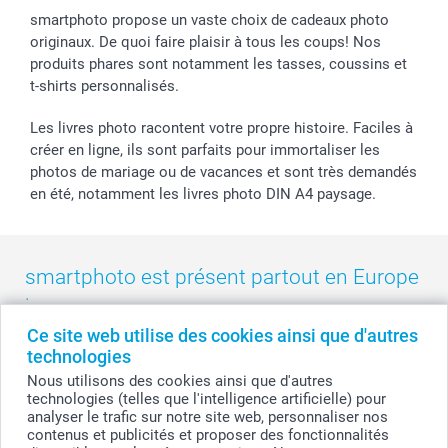
smartphoto propose un vaste choix de cadeaux photo
originaux. De quoi faire plaisir à tous les coups! Nos
produits phares sont notamment les tasses, coussins et
t-shirts personnalisés.
Les livres photo racontent votre propre histoire. Faciles à
créer en ligne, ils sont parfaits pour immortaliser les
photos de mariage ou de vacances et sont très demandés
en été, notamment les livres photo DIN A4 paysage.
smartphoto est présent partout en Europe
:
Ce site web utilise des cookies ainsi que d'autres
België
-
Belgique
-
Danmark
-
Deutschland
-
France
-
Ireland
technologies
-
Nederland
-
Norge
-
Österreich
-
Schweiz
-
Suisse
-
Nous utilisons des cookies ainsi que d'autres
Switzerland
-
Suomi
-
Sverige
-
United Kingdom
-
technologies (telles que l'intelligence artificielle) pour
Other Countries
analyser le trafic sur notre site web, personnaliser nos
contenus et publicités et proposer des fonctionnalités