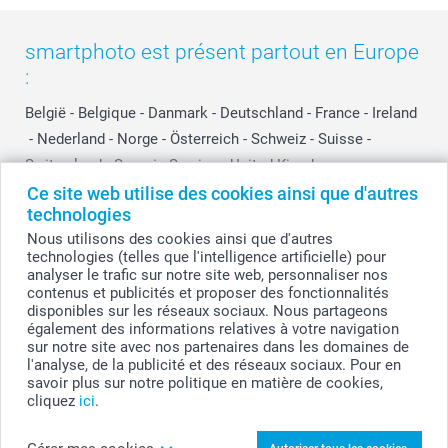
smartphoto est présent partout en Europe
:
België
-
Belgique
-
Danmark
-
Deutschland
-
France
-
Ireland
-
Nederland
-
Norge
-
Österreich
-
Schweiz
-
Suisse
-
Switzerland
-
Suomi
-
Sverige
-
United Kingdom
-
Other Countries
Ce site web utilise des cookies ainsi que d'autres
technologies
Nous utilisons des cookies ainsi que d'autres
technologies (telles que l'intelligence artificielle) pour
Tous les prix sont en francs suisses (CHF), TVA incluse et hors frais de port.
analyser le trafic sur notre site web, personnaliser nos
contenus et publicités et proposer des fonctionnalités
disponibles sur les réseaux sociaux. Nous partageons
également des informations relatives à votre navigation
© smartphoto group. Tous droits réservés
sur notre site avec nos partenaires dans les domaines de
l'analyse, de la publicité et des réseaux sociaux. Pour en
savoir plus sur notre politique en matière de cookies,
cliquez
ici
.
Créez votre Polyptyque plusieurs photos Nuage
(7 tableaux) 30 x 45