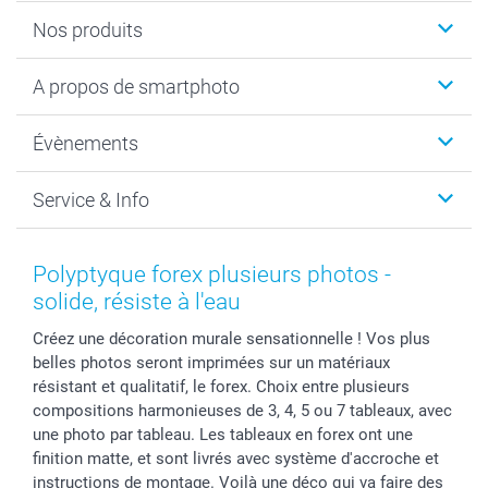
Nos produits
Livre photo
A propos de smartphoto
Cadeaux photo
Photo sur toile, Poster & Pêle-mêle
Qui sommes-nous?
Évènements
MyNameBook
Durabilité
Faire-part & Cartes
Protection des données
Noël
Service & Info
Développement photo & Tirage photo
Gestion des cookies
Nouvel An
Coques smartphone
Conditions
Saint-Valentin
Contact & FAQ
Cadres photo & accessoires déco
Mentions Légales
Fête des Mères
Tarifs et frais de livraison
Polyptyque forex plusieurs photos -
Calendrier photos & Agendas photo
Presse
Fête des Pères
Livraison
solide, résiste à l'eau
Stickers & Etiquettes
Affiliation
Confirmation ou communion
Livraison en 48 heures
Créez une décoration murale sensationnelle ! Vos plus
Chèque Cadeau
Investor Relations
Mariage
Modes de Paiement
belles photos seront imprimées sur un matériaux
B2B smartbusiness
Fête d'anniversaire
Identifiez-vous
résistant et qualitatif, le forex. Choix entre plusieurs
Droit de rétractation
Collection naissance
Plan du site
compositions harmonieuses de 3, 4, 5 ou 7 tableaux, avec
Tous les évènements
Statut de ma commande
une photo par tableau. Les tableaux en forex ont une
finition matte, et sont livrés avec système d'accroche et
smarfriends
instructions de montage. Voilà une déco qui va faire des