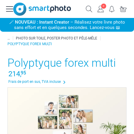
🪄
NOUVEAU : Instant Creator
– Réalisez votre livre photo
sans effort et en quelques secondes. Lancez-vous 📖
PHOTO SUR TOILE, POSTER PHOTO ET PÊLE-MÊLE
POLYPTYQUE FOREX MULTI
Polyptyque forex multi
214,
95
Frais de port en sus, TVA incluse