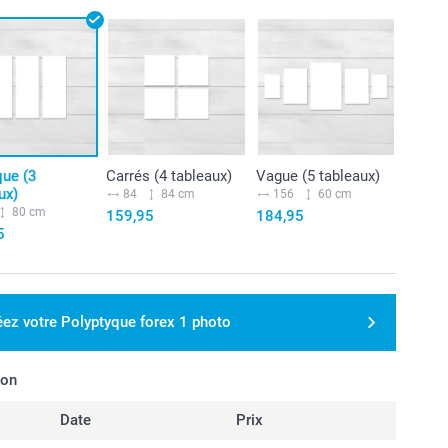
que (3
Carrés (4 tableaux)
Vague (5 tableaux)
ux)
84
84 cm
156
60 cm
80 cm
159,95
184,95
5
éez votre Polyptyque forex 1 photo
son
Date
Prix