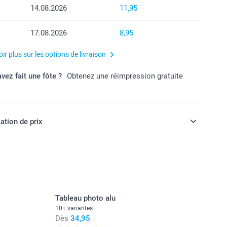
14.08.2026
11,95
17.08.2026
8,95
ir plus sur les options de livraison
vez fait une fôte ?
Obtenez une réimpression gratuite
ation de prix
ont en francs suisses (CHF), TVA incluse et hors frais de
Tableau photo alu
10+ variantes
Dès
34,95