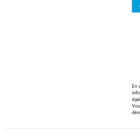
En 
inf
éga
Vou
dés