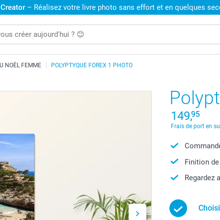
 Creator
– Réalisez votre livre photo sans effort et en quelques se
U NOËL FEMME
POLYPTYQUE FOREX 1 PHOTO
Polypt
149,
95
Frais de port en s
Commandez
Finition de
Regardez a
Chois