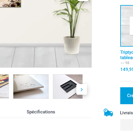
Tripty
tablea
98
149,9
Cr
Spécifications
Livrai