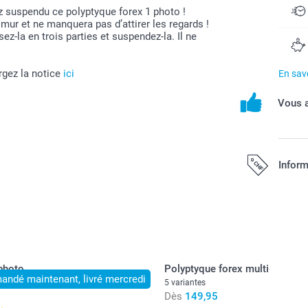
 suspendu ce polyptyque forex 1 photo !
 mur et ne manquera pas d’attirer les regards !
z-la en trois parties et suspendez-la. Il ne
argez la notice
ici
En savo
Vous a
Inform
Tous les prix s
port.
photo
Polyptyque forex multi
ndé maintenant, livré mercredi
5 variantes
Dès
149,95