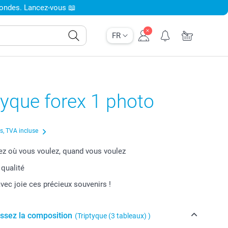
condes. Lancez-vous 📖
FR
yque forex 1 photo
us, TVA incluse
 où vous voulez, quand vous voulez
 qualité
vec joie ces précieux souvenirs !
issez la composition
(Triptyque (3 tableaux) )