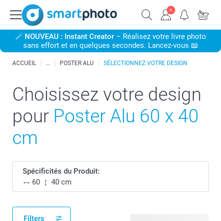
🪄
NOUVEAU : Instant Creator
– Réalisez votre livre photo
sans effort et en quelques secondes. Lancez-vous 📖
ACCUEIL
POSTER ALU
SÉLECTIONNEZ VOTRE DESIGN
Choisissez votre design
pour
Poster Alu 60 x 40
cm
Spécificités du Produit:
60
40 cm
Filters
90 modèles disponibles