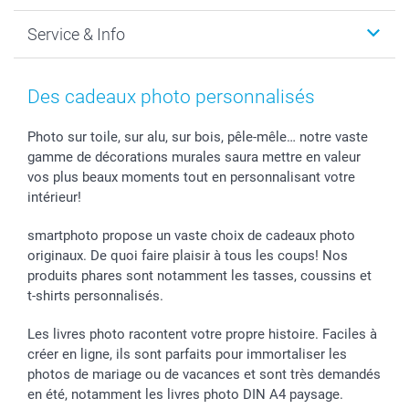
Faire-part & Cartes
Protection des données
Noël
Service & Info
Développement photo & Tirage photo
Gestion des cookies
Nouvel An
Coques smartphone
Conditions
Saint-Valentin
Contact & FAQ
Cadres photo & accessoires déco
Mentions Légales
Fête des Mères
Tarifs et frais de livraison
Des cadeaux photo personnalisés
Calendrier photos & Agendas photo
Presse
Fête des Pères
Livraison
Stickers & Etiquettes
Affiliation
Confirmation ou communion
Livraison en 48 heures
Photo sur toile, sur alu, sur bois, pêle-mêle… notre vaste
gamme de décorations murales saura mettre en valeur
Chèque Cadeau
Investor Relations
Mariage
Modes de Paiement
vos plus beaux moments tout en personnalisant votre
B2B smartbusiness
Fête d'anniversaire
Identifiez-vous
intérieur!
Droit de rétractation
Collection naissance
Plan du site
Tous les évènements
Statut de ma commande
smartphoto propose un vaste choix de cadeaux photo
smarfriends
originaux. De quoi faire plaisir à tous les coups! Nos
produits phares sont notamment les tasses, coussins et
smartgarantie
t-shirts personnalisés.
smartbonus
Les livres photo racontent votre propre histoire. Faciles à
créer en ligne, ils sont parfaits pour immortaliser les
photos de mariage ou de vacances et sont très demandés
en été, notamment les livres photo DIN A4 paysage.