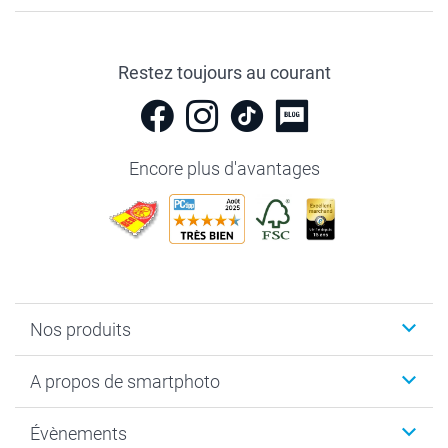
Restez toujours au courant
Encore plus d'avantages
Nos produits
Livre photo
A propos de smartphoto
Cadeaux photo
Photo sur toile, Poster & Pêle-mêle
Qui sommes-nous?
Évènements
MyNameBook
Durabilité