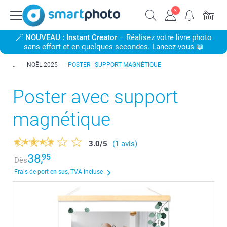
🪄
NOUVEAU : Instant Creator
– Réalisez votre livre photo
sans effort et en quelques secondes. Lancez-vous 📖
NOËL 2025
POSTER - SUPPORT MAGNÉTIQUE
Poster avec support
magnétique
3.0
/
5
(1 avis)
38,
95
Dès
Frais de port en sus, TVA incluse