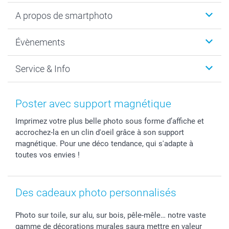
Livre photo
A propos de smartphoto
Cadeaux photo
Photo sur toile, Poster & Pêle-mêle
Qui sommes-nous?
Évènements
MyNameBook
Durabilité
Faire-part & Cartes
Protection des données
Noël
Service & Info
Développement photo & Tirage photo
Gestion des cookies
Nouvel An
Coques smartphone
Conditions
Saint-Valentin
Contact & FAQ
Cadres photo & accessoires déco
Mentions Légales
Fête des Mères
Tarifs et frais de livraison
Poster avec support magnétique
Calendrier photos & Agendas photo
Presse
Fête des Pères
Livraison
Imprimez votre plus belle photo sous forme d’affiche et
Stickers & Etiquettes
Affiliation
Confirmation ou communion
Livraison en 48 heures
accrochez-la en un clin d'oeil grâce à son support
Chèque Cadeau
Investor Relations
Mariage
Modes de Paiement
magnétique. Pour une déco tendance, qui s'adapte à
B2B smartbusiness
Fête d'anniversaire
Identifiez-vous
toutes vos envies !
Droit de rétractation
Collection naissance
Plan du site
Tous les évènements
Statut de ma commande
Des cadeaux photo personnalisés
smarfriends
smartgarantie
Photo sur toile, sur alu, sur bois, pêle-mêle… notre vaste
smartbonus
gamme de décorations murales saura mettre en valeur