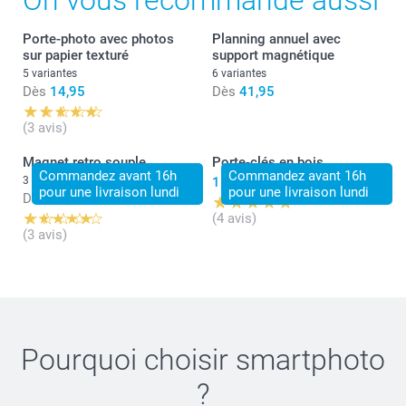
On vous recommande aussi
Porte-photo avec photos
Planning annuel avec
sur papier texturé
support magnétique
5 variantes
6 variantes
Dès
14,95
Dès
41,95
(3 avis)
Magnet retro souple
Porte-clés en bois
Commandez avant 16h
Commandez avant 16h
3 variantes
11,95
pour une livraison lundi
pour une livraison lundi
Dès
19,95
(4 avis)
(3 avis)
Pourquoi choisir
smartphoto
?