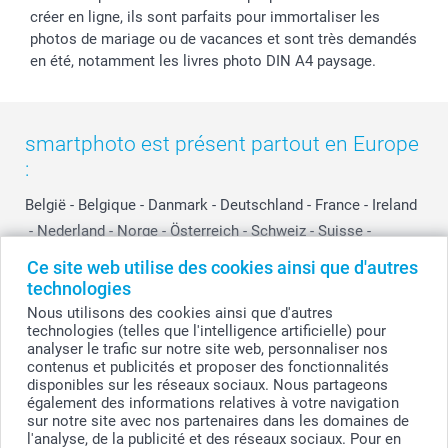
créer en ligne, ils sont parfaits pour immortaliser les
photos de mariage ou de vacances et sont très demandés
en été, notamment les livres photo DIN A4 paysage.
smartphoto est présent partout en Europe
:
België
-
Belgique
-
Danmark
-
Deutschland
-
France
-
Ireland
-
Nederland
-
Norge
-
Österreich
-
Schweiz
-
Suisse
-
Switzerland
-
Suomi
-
Sverige
-
United Kingdom
-
Ce site web utilise des cookies ainsi que d'autres
Other Countries
technologies
Nous utilisons des cookies ainsi que d'autres
technologies (telles que l'intelligence artificielle) pour
analyser le trafic sur notre site web, personnaliser nos
Tous les prix sont en francs suisses (CHF), TVA incluse et hors frais de port.
contenus et publicités et proposer des fonctionnalités
disponibles sur les réseaux sociaux. Nous partageons
également des informations relatives à votre navigation
sur notre site avec nos partenaires dans les domaines de
© smartphoto group. Tous droits réservés
l'analyse, de la publicité et des réseaux sociaux. Pour en