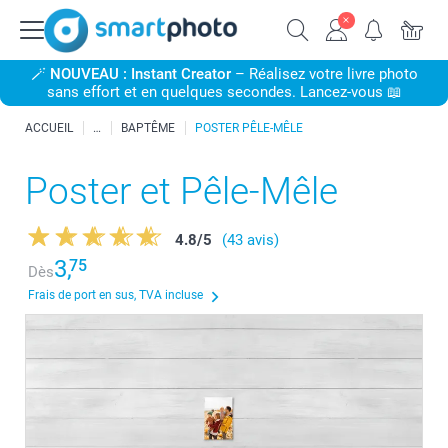
🪄
NOUVEAU : Instant Creator
– Réalisez votre livre photo
sans effort et en quelques secondes. Lancez-vous 📖
ACCUEIL
BAPTÊME
POSTER PÊLE-MÊLE
Poster et Pêle-Mêle
4.8
/
5
(43 avis)
3,
75
Dès
Frais de port en sus, TVA incluse