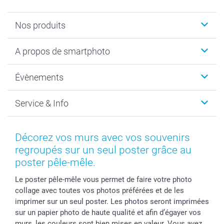
Nos produits
Livre photo
A propos de smartphoto
Cadeaux photo
Photo sur toile, Poster & Pêle-mêle
Qui sommes-nous?
Évènements
MyNameBook
Durabilité
Faire-part & Cartes
Protection des données
Noël
Service & Info
Développement photo & Tirage photo
Gestion des cookies
Nouvel An
Coques smartphone
Conditions
Saint-Valentin
Contact & FAQ
Cadres photo & accessoires déco
Mentions Légales
Fête des Mères
Tarifs et frais de livraison
Décorez vos murs avec vos souvenirs
Calendrier photos & Agendas photo
Presse
Fête des Pères
Livraison
regroupés sur un seul poster grâce au
Stickers & Etiquettes
Affiliation
Confirmation ou communion
Livraison en 48 heures
poster pêle-mêle.
Chèque Cadeau
Investor Relations
Mariage
Modes de Paiement
Le poster pêle-mêle vous permet de faire votre photo
B2B smartbusiness
Fête d'anniversaire
Identifiez-vous
collage avec toutes vos photos préférées et de les
Droit de rétractation
Collection naissance
Plan du site
imprimer sur un seul poster. Les photos seront imprimées
Tous les évènements
Statut de ma commande
sur un papier photo de haute qualité et afin d’égayer vos
murs, les couleurs sont bien mises en valeur. Vous avez
smarfriends