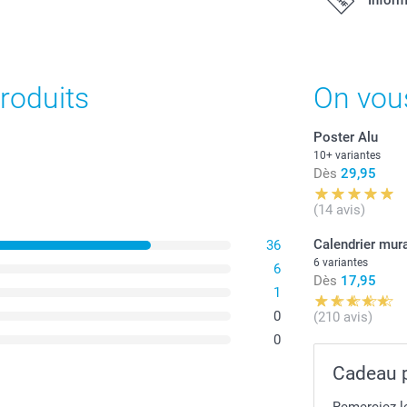
18,00 / p
Dès
Disponibilité e
roduits
On vou
Tous les prix s
Cadre en bois dis
Poster Alu
port.
Blanc
10+ variantes
Noir
Dès
29,95
Taupe
Quantité
(14 avis)
Bois
Le cadre a épai
Calendrier mur
36
1 - 9
6 variantes
6
Vitre en plexi anti
Dès
17,95
Prêt à l'emploi: 
1
10 - 19
0
(210 avis)
0
20+
Cadeau p
Remerciez l