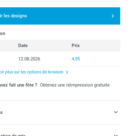
ir les designs
son
Date
Prix
12.08.2026
4,95
ir plus sur les options de livraison
vez fait une fôte ?
Obtenez une réimpression gratuite
ns
otre poster
ation de prix