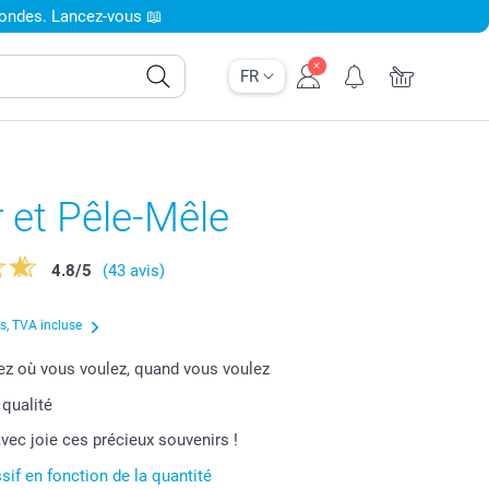
condes. Lancez-vous 📖
FR
 et Pêle-Mêle
4.8
/
5
(43 avis)
us, TVA incluse
 où vous voulez, quand vous voulez
 qualité
vec joie ces précieux souvenirs !
sif en fonction de la quantité