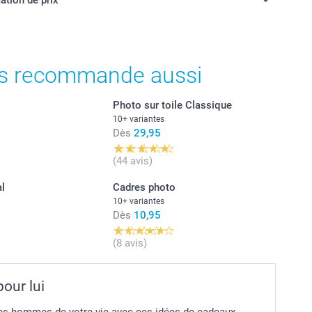
ièce
t prix des options
s recommande aussi
ont en francs suisses (CHF), TVA incluse et hors frais de
ponible en 4 couleurs :
Photo sur toile Classique
10+ variantes
Dès
29,95
Prix unitaire
(44 avis)
sseur de 15mm.
al
Cadres photo
Dès
3,75
10+ variantes
 reflet
Dès
10,95
le poster encadré est prêt à être accroché dès réception.
Dès
3,25
(8 avis)
Dès
2,75
our lui
es hommes de votre vie avec ces idées de cadeaux