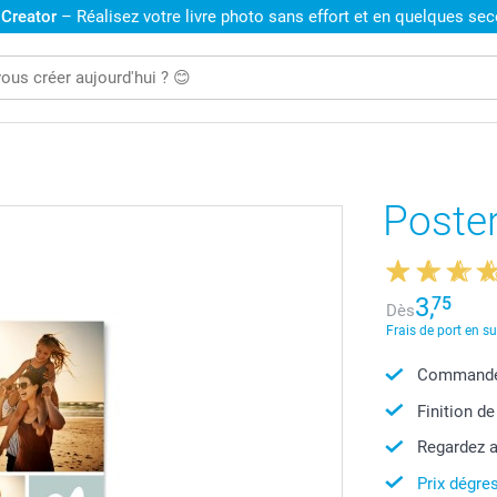
 Creator
– Réalisez votre livre photo sans effort et en quelques se
Poster
3,
75
Dès
Frais de port en s
Commandez
Finition de
Regardez a
Prix dégres