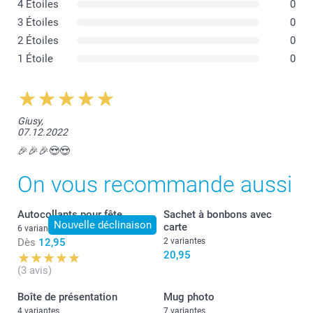
4 Étoiles
0
3 Étoiles
0
2 Étoiles
0
1 Étoile
0
Giusy,
07.12.2022
🎉🎉🎉😍😍
On vous recommande aussi
Autocollants pour fête
Sachet à bonbons avec
Nouvelle déclinaison
carte
6 variantes
Dès
12,95
2 variantes
20,95
(3 avis)
Boîte de présentation
Mug photo
4 variantes
7 variantes