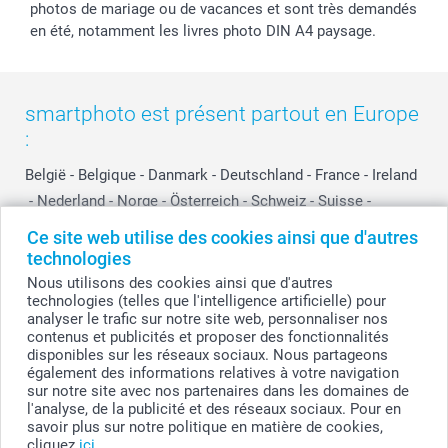
photos de mariage ou de vacances et sont très demandés
en été, notamment les livres photo DIN A4 paysage.
smartphoto est présent partout en Europe
:
België
-
Belgique
-
Danmark
-
Deutschland
-
France
-
Ireland
-
Nederland
-
Norge
-
Österreich
-
Schweiz
-
Suisse
-
Switzerland
-
Suomi
-
Sverige
-
United Kingdom
-
Ce site web utilise des cookies ainsi que d'autres
Other Countries
technologies
Nous utilisons des cookies ainsi que d'autres
technologies (telles que l'intelligence artificielle) pour
analyser le trafic sur notre site web, personnaliser nos
Tous les prix sont en francs suisses (CHF), TVA incluse et hors frais de port.
contenus et publicités et proposer des fonctionnalités
disponibles sur les réseaux sociaux. Nous partageons
également des informations relatives à votre navigation
sur notre site avec nos partenaires dans les domaines de
© smartphoto group. Tous droits réservés
l'analyse, de la publicité et des réseaux sociaux. Pour en
savoir plus sur notre politique en matière de cookies,
cliquez
ici
.