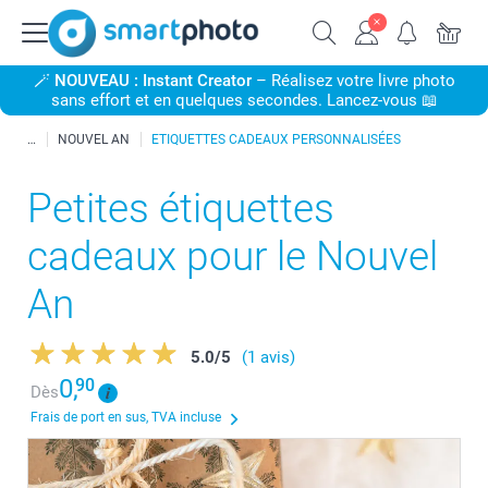
🪄
NOUVEAU : Instant Creator
– Réalisez votre livre photo
sans effort et en quelques secondes. Lancez-vous 📖
NOUVEL AN
ETIQUETTES CADEAUX PERSONNALISÉES
Petites étiquettes
cadeaux pour le Nouvel
An
5.0
/
5
(1 avis)
0,
90
Dès
Frais de port en sus, TVA incluse