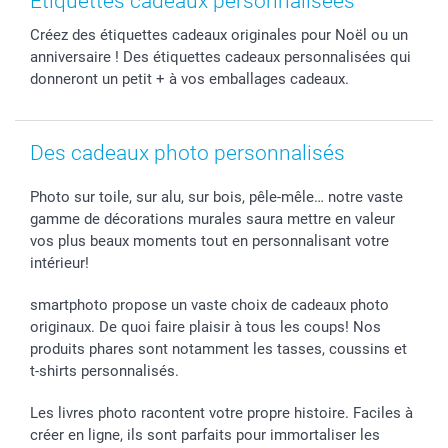
Etiquettes cadeaux personnalisées
Calendrier photos & Agendas photo
Presse
Fête des Pères
Livraison
Créez des étiquettes cadeaux originales pour Noël ou un
Stickers & Etiquettes
Affiliation
Confirmation ou communion
Livraison en 48 heures
anniversaire ! Des étiquettes cadeaux personnalisées qui
Chèque Cadeau
Investor Relations
Mariage
Modes de Paiement
donneront un petit + à vos emballages cadeaux.
B2B smartbusiness
Fête d'anniversaire
Identifiez-vous
Droit de rétractation
Collection naissance
Plan du site
Tous les évènements
Statut de ma commande
Des cadeaux photo personnalisés
smarfriends
Photo sur toile, sur alu, sur bois, pêle-mêle… notre vaste
smartgarantie
gamme de décorations murales saura mettre en valeur
smartbonus
vos plus beaux moments tout en personnalisant votre
intérieur!
smartphoto propose un vaste choix de cadeaux photo
originaux. De quoi faire plaisir à tous les coups! Nos
produits phares sont notamment les tasses, coussins et
t-shirts personnalisés.
Les livres photo racontent votre propre histoire. Faciles à
créer en ligne, ils sont parfaits pour immortaliser les