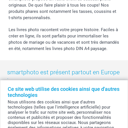
smarfriends
originaux. De quoi faire plaisir à tous les coups! Nos
produits phares sont notamment les tasses, coussins et
smartgarantie
t-shirts personnalisés.
smartbonus
Les livres photo racontent votre propre histoire. Faciles à
créer en ligne, ils sont parfaits pour immortaliser les
photos de mariage ou de vacances et sont très demandés
en été, notamment les livres photo DIN A4 paysage.
smartphoto est présent partout en Europe
:
Ce site web utilise des cookies ainsi que d'autres
België
-
Belgique
-
Danmark
-
Deutschland
-
France
-
Ireland
technologies
-
Nederland
-
Norge
-
Österreich
-
Schweiz
-
Suisse
-
Nous utilisons des cookies ainsi que d'autres
Switzerland
-
Suomi
-
Sverige
-
United Kingdom
-
technologies (telles que l'intelligence artificielle) pour
Other Countries
analyser le trafic sur notre site web, personnaliser nos
contenus et publicités et proposer des fonctionnalités
disponibles sur les réseaux sociaux. Nous partageons
également des informations relatives à votre navigation