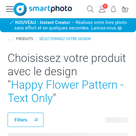
🪄
NOUVEAU : Instant Creator
– Réalisez votre livre photo
sans effort et en quelques secondes. Lancez-vous 📖
PRODUITS
SÉLECTIONNEZ VOTRE DESIGN
Choisissez votre produit
avec le design
"
Happy Flower Pattern -
Text Only
"
Filters
52 produits