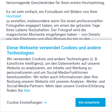
hervorragende Geschenkidee für Ihren ersten Hochzeitstag.
Es ist sehr einfach, ein Fotoalbum mit Bildern von Ihrer
Hochzeit
zu erstellen, insbesondere wenn Sie einen professionellen
Fotografen engagiert haben, um einen der grössten Tage
Ihres Lebens festzuhalten. Der Fotograf wird die
magischsten Momente eingefangen haben – von Details
wie den Eheringen und allen Blumen bis hin zu den
gefühlsbetonten Momenten wie dem ersten Kuss und dem
Diese Webseite verwendet Cookies und andere
Tanz als Ehepaar. Diese schönen Bilder verdienen es, in
Technologien
einem exklusiven Fotoalbum gedruckt und gesammelt zu
werden, in dem sie würdig eingerahmt werden. Wenn Sie
Wir verwenden Cookies und andere Technologien (z. B.
einen Fotografen engagiert haben, haben Sie bereits in die
künstliche Intelligenz), um den Datenverkehr auf unserer
Verewigung Ihrer schönsten Erinnerungen investiert. Ein
Website zu analysieren, um Inhalte und Werbung zu
persönliches Fotoalbum von smartphoto ermöglicht es
personalisieren und um Social-Media-Funktionen
Ihnen, diese von der digitalen in die physische Welt und in
bereitzustellen. Wir teilen auch Informationen über Ihre
Ihre Hände zu versetzen. Es ist etwas Besonderes, ein Buch
Nutzung unserer Website mit unseren Analyse-, Werbe- und
herauszunehmen, die wichtigsten Momente des Lebens
Social-Media-Partnern. Mehr über unsere Cookie-Erklärung
durchzublättern und all die wundervollen Gefühle wieder
finden Sie
hier
.
erleben zu können. Achten Sie darauf, die Bilder in
chronologischer Reihenfolge anzuordnen, damit das
Ergebnis so gut wie möglich ist.
Cookie Einstellungen
Alle akzeptieren
Ein Fotoalbum mit Ihren Hochzeitsfotos sorgt dafür, dass