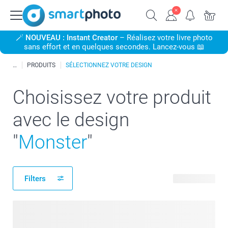
🪄
NOUVEAU : Instant Creator
– Réalisez votre livre photo
sans effort et en quelques secondes. Lancez-vous 📖
PRODUITS
SÉLECTIONNEZ VOTRE DESIGN
Choisissez votre produit
avec le design
"
Monster
"
Filters
135 produits