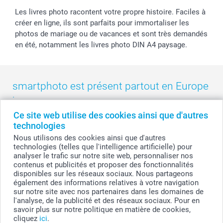
Les livres photo racontent votre propre histoire. Faciles à
créer en ligne, ils sont parfaits pour immortaliser les
photos de mariage ou de vacances et sont très demandés
en été, notamment les livres photo DIN A4 paysage.
smartphoto est présent partout en Europe
:
Ce site web utilise des cookies ainsi que d'autres
België
-
Belgique
-
Danmark
-
Deutschland
-
France
-
Ireland
technologies
-
Nederland
-
Norge
-
Österreich
-
Schweiz
-
Suisse
-
Nous utilisons des cookies ainsi que d'autres
Switzerland
-
Suomi
-
Sverige
-
United Kingdom
-
technologies (telles que l'intelligence artificielle) pour
Other Countries
analyser le trafic sur notre site web, personnaliser nos
contenus et publicités et proposer des fonctionnalités
disponibles sur les réseaux sociaux. Nous partageons
également des informations relatives à votre navigation
Tous les prix sont en francs suisses (CHF), TVA incluse et hors frais de port.
sur notre site avec nos partenaires dans les domaines de
l'analyse, de la publicité et des réseaux sociaux. Pour en
savoir plus sur notre politique en matière de cookies,
cliquez
ici
.