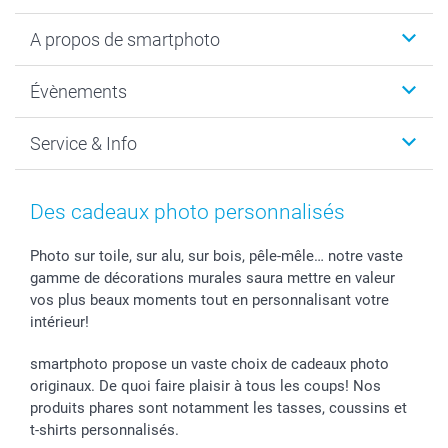
Livre photo
A propos de smartphoto
Cadeaux photo
Photo sur toile, Poster & Pêle-mêle
Qui sommes-nous?
Évènements
MyNameBook
Durabilité
Faire-part & Cartes
Protection des données
Noël
Service & Info
Développement photo & Tirage photo
Gestion des cookies
Nouvel An
Coques smartphone
Conditions
Saint-Valentin
Contact & FAQ
Cadres photo & accessoires déco
Mentions Légales
Fête des Mères
Tarifs et frais de livraison
Des cadeaux photo personnalisés
Calendrier photos & Agendas photo
Presse
Fête des Pères
Livraison
Stickers & Etiquettes
Affiliation
Confirmation ou communion
Livraison en 48 heures
Photo sur toile, sur alu, sur bois, pêle-mêle… notre vaste
gamme de décorations murales saura mettre en valeur
Chèque Cadeau
Investor Relations
Mariage
Modes de Paiement
vos plus beaux moments tout en personnalisant votre
B2B smartbusiness
Fête d'anniversaire
Identifiez-vous
intérieur!
Droit de rétractation
Collection naissance
Plan du site
Tous les évènements
Statut de ma commande
smartphoto propose un vaste choix de cadeaux photo
smarfriends
originaux. De quoi faire plaisir à tous les coups! Nos
produits phares sont notamment les tasses, coussins et
smartgarantie
t-shirts personnalisés.
smartbonus