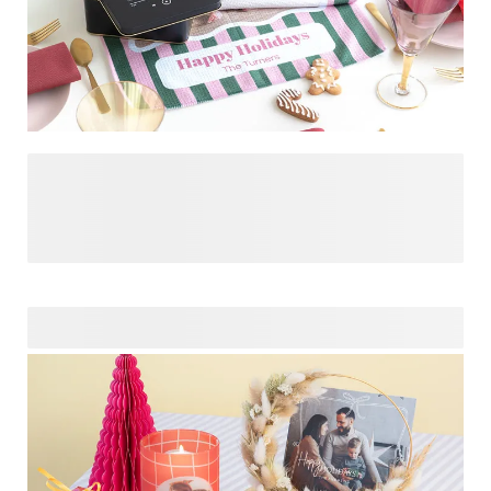
Créez instantanément une ambiance de Noël avec des
lumières chaleureuses, quelques branches d'un arbre à
feuilles persistantes et des détails personnalisés ! Les
touches personnalisées permettent aux invités de se sentir
spéciaux et donnent du relief à votre table - du centre de
table au plus petit sous-verre. Sortez vos vieilles photos de
Noël et ajoutez-les à notre sélection de produits
personnalisables, ajoutez des bougies et de la musique de
Noël rétro, et vous créerez instantanément une fantastique
ambiance de Noël ! Avec une décoration personnalisée,
votre table de Noël devient le cœur de la fête (et le décor
idéal pour les photos !).