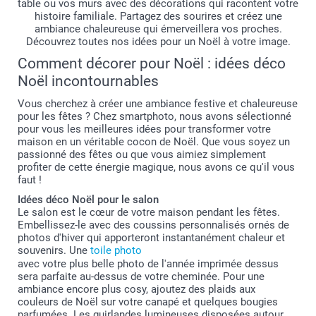
table ou vos murs avec des décorations qui racontent votre
histoire familiale. Partagez des sourires et créez une
ambiance chaleureuse qui émerveillera vos proches.
Découvrez toutes nos idées pour un Noël à votre image.
Comment décorer pour Noël : idées déco
Noël incontournables
Vous cherchez à créer une ambiance festive et chaleureuse
pour les fêtes ? Chez smartphoto, nous avons sélectionné
pour vous les meilleures idées pour transformer votre
maison en un véritable cocon de Noël. Que vous soyez un
passionné des fêtes ou que vous aimiez simplement
profiter de cette énergie magique, nous avons ce qu'il vous
faut !
Vous avez encore des photos de vos moments préférés de
Idées déco Noël pour le salon
l'année à partager ? Transformez-les en cartes de vœux qui
Le salon est le cœur de votre maison pendant les fêtes.
feront briller les yeux de vos proches lorsqu'ils les
Embellissez-le avec des coussins personnalisés ornés de
recevront dans leur boîte aux lettres !
photos d'hiver qui apporteront instantanément chaleur et
souvenirs. Une
toile photo
avec votre plus belle photo de l'année imprimée dessus
sera parfaite au-dessus de votre cheminée. Pour une
ambiance encore plus cosy, ajoutez des plaids aux
couleurs de Noël sur votre canapé et quelques bougies
parfumées. Les guirlandes lumineuses disposées autour