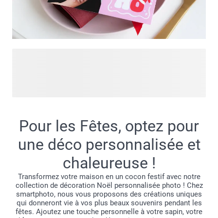
Rendez vos vœux de fin d'année mémorables avec des
cartes de Noël personnalisées qui capturent vos moments
les plus précieux. Notre collection 2025 propose plusieurs
formats et types de papier pour répondre à tous les goûts.
Créer votre carte est un jeu d'enfant : choisissez
simplement un design qui vous ressemble, ajoutez vos plus
Pour les Fêtes, optez pour
belles photos et personnalisez votre message avec des
mots chaleureux. Vos proches seront touchés de recevoir
une déco personnalisée et
une carte unique qui reflète votre personnalité et partage
chaleureuse !
vos souvenirs précieux de l'année. Que vous préfériez des
designs élégants ou des créations plus ludiques, notre
Transformez votre maison en un cocon festif avec notre
collection s'adapte à tous les styles :
collection de décoration Noël personnalisée photo ! Chez
smartphoto, nous vous proposons des créations uniques
qui donneront vie à vos plus beaux souvenirs pendant les
fêtes. Ajoutez une touche personnelle à votre sapin, votre