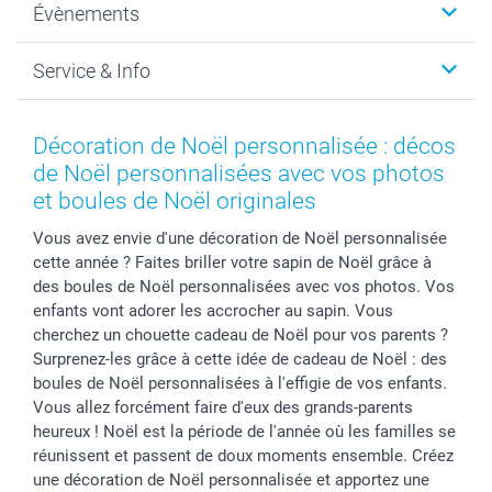
Évènements
MyNameBook
Durabilité
Faire-part & Cartes
Protection des données
Noël
Service & Info
Développement photo & Tirage photo
Gestion des cookies
Nouvel An
Coques smartphone
Conditions
Saint-Valentin
Contact & FAQ
Cadres photo & accessoires déco
Mentions Légales
Fête des Mères
Tarifs et frais de livraison
Décoration de Noël personnalisée : décos
Calendrier photos & Agendas photo
Presse
Fête des Pères
Livraison
de Noël personnalisées avec vos photos
Stickers & Etiquettes
Affiliation
Confirmation ou communion
Livraison en 48 heures
et boules de Noël originales
Chèque Cadeau
Investor Relations
Mariage
Modes de Paiement
Vous avez envie d'une décoration de Noël personnalisée
B2B smartbusiness
Fête d'anniversaire
Identifiez-vous
cette année ? Faites briller votre sapin de Noël grâce à
Droit de rétractation
Collection naissance
Plan du site
des boules de Noël personnalisées avec vos photos. Vos
Tous les évènements
Statut de ma commande
enfants vont adorer les accrocher au sapin. Vous
cherchez un chouette cadeau de Noël pour vos parents ?
smarfriends
Surprenez-les grâce à cette idée de cadeau de Noël : des
smartgarantie
boules de Noël personnalisées à l'effigie de vos enfants.
smartbonus
Vous allez forcément faire d'eux des grands-parents
heureux ! Noël est la période de l'année où les familles se
réunissent et passent de doux moments ensemble. Créez
une décoration de Noël personnalisée et apportez une