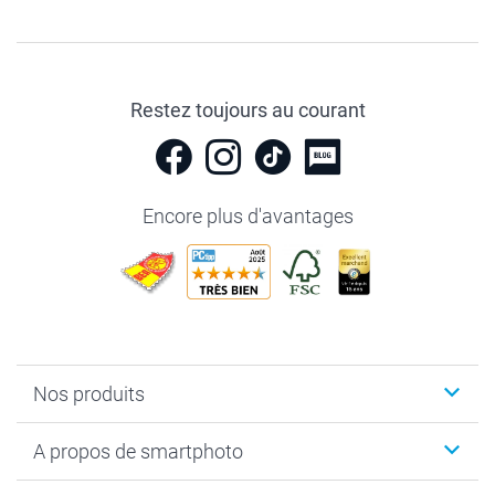
Restez toujours au courant
Encore plus d'avantages
Nos produits
Livre photo
A propos de smartphoto
Cadeaux photo
Photo sur toile, Poster & Pêle-mêle
Qui sommes-nous?