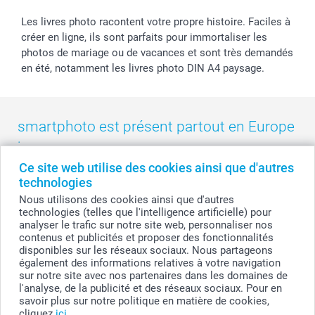
Les livres photo racontent votre propre histoire. Faciles à
créer en ligne, ils sont parfaits pour immortaliser les
photos de mariage ou de vacances et sont très demandés
en été, notamment les livres photo DIN A4 paysage.
smartphoto est présent partout en Europe
:
Ce site web utilise des cookies ainsi que d'autres
België
-
Belgique
-
Danmark
-
Deutschland
-
France
-
Ireland
technologies
-
Nederland
-
Norge
-
Österreich
-
Schweiz
-
Suisse
-
Nous utilisons des cookies ainsi que d'autres
Switzerland
-
Suomi
-
Sverige
-
United Kingdom
-
technologies (telles que l'intelligence artificielle) pour
Other Countries
analyser le trafic sur notre site web, personnaliser nos
contenus et publicités et proposer des fonctionnalités
disponibles sur les réseaux sociaux. Nous partageons
également des informations relatives à votre navigation
Tous les prix sont en francs suisses (CHF), TVA incluse et hors frais de port.
sur notre site avec nos partenaires dans les domaines de
l'analyse, de la publicité et des réseaux sociaux. Pour en
savoir plus sur notre politique en matière de cookies,
cliquez
ici
.