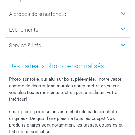
Livre photo
A propos de smartphoto
Cadeaux photo
Photo sur toile, Poster & Pêle-mêle
Qui sommes-nous?
Évènements
MyNameBook
Durabilité
Faire-part & Cartes
Protection des données
Noël
Service & Info
Développement photo & Tirage photo
Gestion des cookies
Nouvel An
Coques smartphone
Conditions
Saint-Valentin
Contact & FAQ
Cadres photo & accessoires déco
Mentions Légales
Fête des Mères
Tarifs et frais de livraison
Des cadeaux photo personnalisés
Calendrier photos & Agendas photo
Presse
Fête des Pères
Livraison
Stickers & Etiquettes
Affiliation
Confirmation ou communion
Livraison en 48 heures
Photo sur toile, sur alu, sur bois, pêle-mêle… notre vaste
gamme de décorations murales saura mettre en valeur
Chèque Cadeau
Investor Relations
Mariage
Modes de Paiement
vos plus beaux moments tout en personnalisant votre
B2B smartbusiness
Fête d'anniversaire
Identifiez-vous
intérieur!
Droit de rétractation
Collection naissance
Plan du site
Tous les évènements
Statut de ma commande
smartphoto propose un vaste choix de cadeaux photo
smarfriends
originaux. De quoi faire plaisir à tous les coups! Nos
produits phares sont notamment les tasses, coussins et
smartgarantie
t-shirts personnalisés.
smartbonus