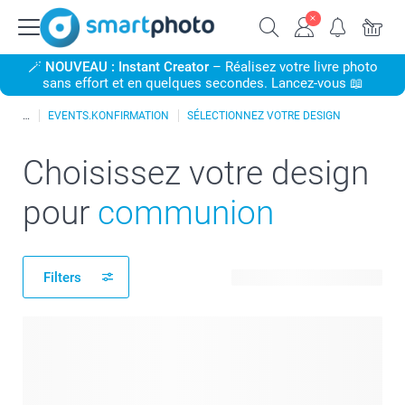
🪄
NOUVEAU : Instant Creator
– Réalisez votre livre photo
sans effort et en quelques secondes. Lancez-vous 📖
EVENTS.KONFIRMATION
SÉLECTIONNEZ VOTRE DESIGN
Choisissez votre design
pour
communion
Filters
466 modèles disponibles