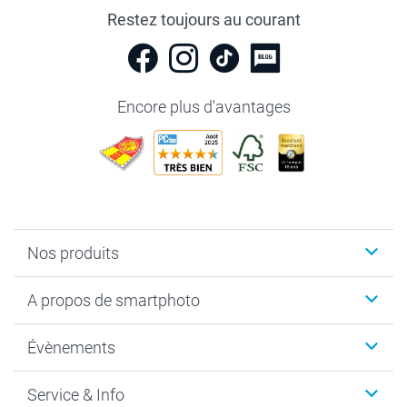
Restez toujours au courant
Encore plus d'avantages
Nos produits
Livre photo
A propos de smartphoto
Cadeaux photo
Photo sur toile, Poster & Pêle-mêle
Qui sommes-nous?
Évènements
MyNameBook
Durabilité
Faire-part & Cartes
Protection des données
Noël
Service & Info
Développement photo & Tirage photo
Gestion des cookies
Nouvel An