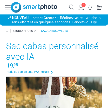
🪄
NOUVEAU : Instant Creator
– Réalisez votre livre photo
sans effort et en quelques secondes. Lancez-vous 📖
STUDIO PHOTO IA
SAC CABAS AVEC IA
Sac cabas personnalisé
avec IA
19,
95
Frais de port en sus, TVA incluse