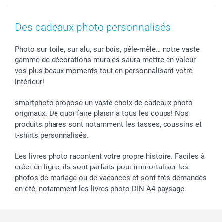
Coques smartphone
Conditions
Saint-Valentin
Contact & FAQ
Cadres photo & accessoires déco
Mentions Légales
Fête des Mères
Tarifs et frais de livraison
Des cadeaux photo personnalisés
Calendrier photos & Agendas photo
Presse
Fête des Pères
Livraison
Stickers & Etiquettes
Affiliation
Confirmation ou communion
Livraison en 48 heures
Photo sur toile, sur alu, sur bois, pêle-mêle… notre vaste
gamme de décorations murales saura mettre en valeur
Chèque Cadeau
Investor Relations
Mariage
Modes de Paiement
vos plus beaux moments tout en personnalisant votre
B2B smartbusiness
Fête d'anniversaire
Identifiez-vous
intérieur!
Droit de rétractation
Collection naissance
Plan du site
Tous les évènements
Statut de ma commande
smartphoto propose un vaste choix de cadeaux photo
smarfriends
originaux. De quoi faire plaisir à tous les coups! Nos
produits phares sont notamment les tasses, coussins et
smartgarantie
t-shirts personnalisés.
smartbonus
Les livres photo racontent votre propre histoire. Faciles à
créer en ligne, ils sont parfaits pour immortaliser les
photos de mariage ou de vacances et sont très demandés
en été, notamment les livres photo DIN A4 paysage.