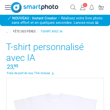
🪄
NOUVEAU : Instant Creator
– Réalisez votre livre photo
sans effort et en quelques secondes. Lancez-vous 📖
FÊTE DES PÈRES
T-SHIRT AVEC IA
T-shirt personnalisé
avec IA
23,
95
Frais de port en sus, TVA incluse