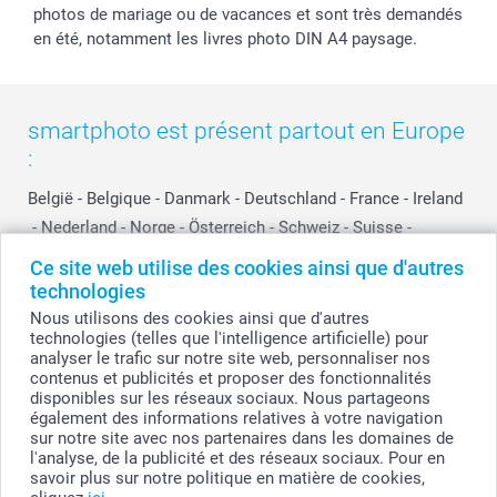
photos de mariage ou de vacances et sont très demandés
en été, notamment les livres photo DIN A4 paysage.
smartphoto est présent partout en Europe
:
België
-
Belgique
-
Danmark
-
Deutschland
-
France
-
Ireland
-
Nederland
-
Norge
-
Österreich
-
Schweiz
-
Suisse
-
Switzerland
-
Suomi
-
Sverige
-
United Kingdom
-
Ce site web utilise des cookies ainsi que d'autres
Other Countries
technologies
Nous utilisons des cookies ainsi que d'autres
technologies (telles que l'intelligence artificielle) pour
analyser le trafic sur notre site web, personnaliser nos
Tous les prix sont en francs suisses (CHF), TVA incluse et hors frais de port.
contenus et publicités et proposer des fonctionnalités
disponibles sur les réseaux sociaux. Nous partageons
également des informations relatives à votre navigation
sur notre site avec nos partenaires dans les domaines de
© smartphoto group. Tous droits réservés
l'analyse, de la publicité et des réseaux sociaux. Pour en
savoir plus sur notre politique en matière de cookies,