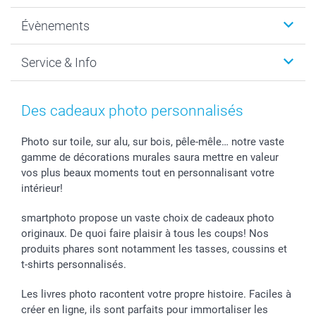
Photo sur toile, Poster & Pêle-mêle
Qui sommes-nous?
Évènements
MyNameBook
Durabilité
Faire-part & Cartes
Protection des données
Noël
Service & Info
Développement photo & Tirage photo
Gestion des cookies
Nouvel An
Coques smartphone
Conditions
Saint-Valentin
Contact & FAQ
Cadres photo & accessoires déco
Mentions Légales
Fête des Mères
Tarifs et frais de livraison
Des cadeaux photo personnalisés
Calendrier photos & Agendas photo
Presse
Fête des Pères
Livraison
Stickers & Etiquettes
Affiliation
Confirmation ou communion
Livraison en 48 heures
Photo sur toile, sur alu, sur bois, pêle-mêle… notre vaste
gamme de décorations murales saura mettre en valeur
Chèque Cadeau
Investor Relations
Mariage
Modes de Paiement
vos plus beaux moments tout en personnalisant votre
B2B smartbusiness
Fête d'anniversaire
Identifiez-vous
intérieur!
Droit de rétractation
Collection naissance
Plan du site
Tous les évènements
Statut de ma commande
smartphoto propose un vaste choix de cadeaux photo
smarfriends
originaux. De quoi faire plaisir à tous les coups! Nos
produits phares sont notamment les tasses, coussins et
smartgarantie
t-shirts personnalisés.
smartbonus
Les livres photo racontent votre propre histoire. Faciles à
créer en ligne, ils sont parfaits pour immortaliser les