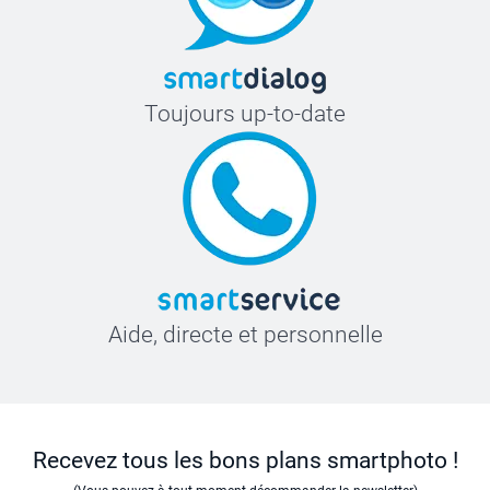
70 cm
49,5 cm
18 cm
Toujours up-to-date
M
71,5 cm
53 cm
19 cm
L
Aide, directe et personnelle
73 cm
55 cm
19 cm
Recevez tous les bons plans smartphoto !
XL