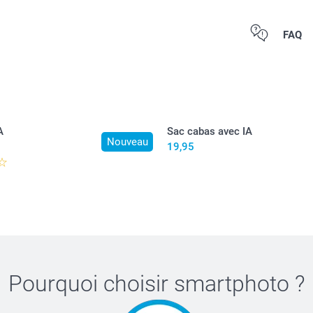
Tous les prix s
FAQ
port.
A
Sac cabas avec IA
Nouveau
19,95
Pourquoi choisir
smartphoto
?