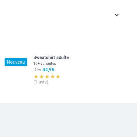
ont en francs suisses (CHF), TVA incluse et hors frais de
Sweatshirt adulte
Nouveau
10+ variantes
Dès
44,95
(1 avis)