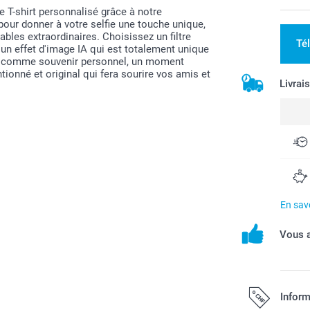
 T-shirt personnalisé grâce à notre
 pour donner à votre selfie une touche unique,
bles extraordinaires. Choisissez un filtre
Té
c un effet d'image IA qui est totalement unique
ait comme souvenir personnel, un moment
onné et original qui fera sourire vos amis et
Livrai
En savo
Vous a
Inform