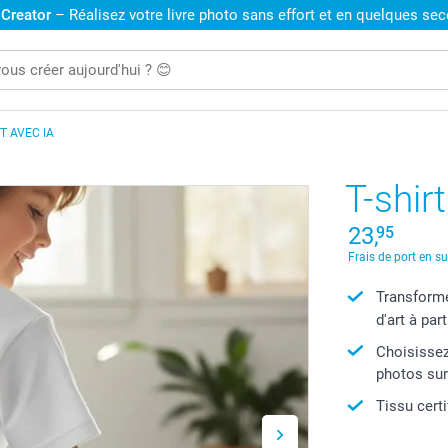
 Creator
– Réalisez votre livre photo sans effort et en quelques se
RT AVEC IA
T-shir
23,
95
Frais de port en s
Transforme
d'art à par
Choisissez
photos sur 
Tissu cert