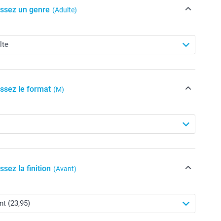
issez un genre
(Adulte)
issez le format
(M)
ssez la finition
(Avant)