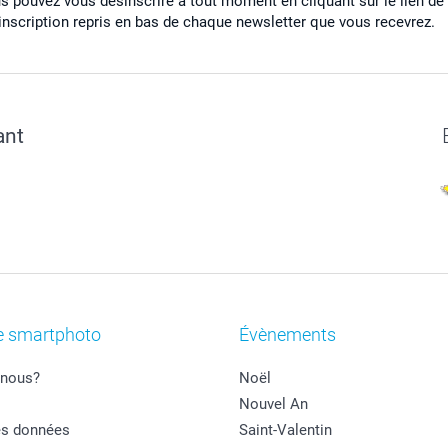
s pouvez vous désinscrire à tout moment en cliquant sur le lien de
inscription repris en bas de chaque newsletter que vous recevrez.
ant
e smartphoto
Évènements
nous?
Noël
Nouvel An
es données
Saint-Valentin