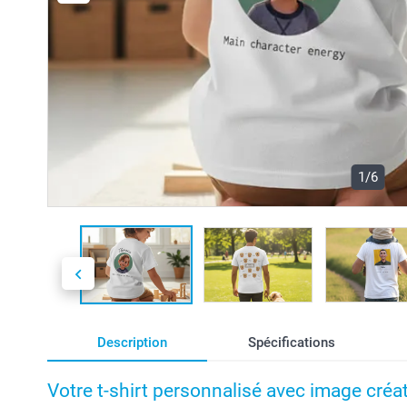
1/6
Description
Spécifications
Votre t-shirt personnalisé avec image créat