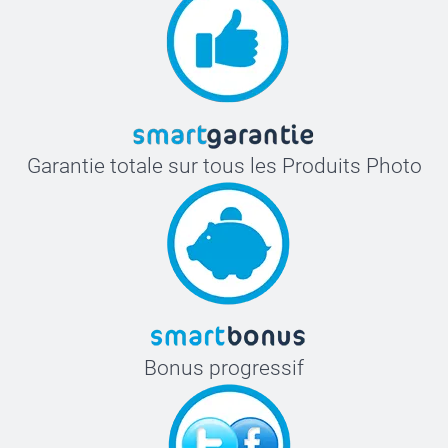
Choisiss
besoin :
enfant. 
Garantie totale sur tous les Produits Photo
désirez 
Sélectio
disponib
Ne vous 
de ces p
Personna
les photo
d'averti
suffisan
Bonus progressif
atteindre
Ajoutez v
la taille