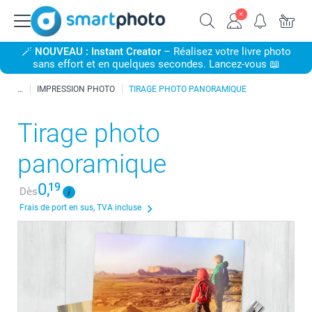
🪄
NOUVEAU : Instant Creator
– Réalisez votre livre photo
sans effort et en quelques secondes. Lancez-vous 📖
IMPRESSION PHOTO
TIRAGE PHOTO PANORAMIQUE
Tirage photo
panoramique
0,
19
Dès
Frais de port en sus, TVA incluse