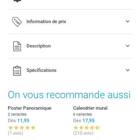
Effets de couleur
Information de prix
Offert
Description
Noir & Blanc
Tous les prix sont en francs suisses (CHF), TVA incluse et
Sepia
Spécifications
hors frais de port.
On vous recommande aussi
Type de papier
Quantité
Prix unitaire
Poster Panoramique
Calendrier mural
1 - 4
Dès
0,43
0,02 / pièce
2 variantes
6 variantes
Dès
11,95
Dès
17,95
5 - 14
Dès
0,41
(1 avis)
(210 avis)