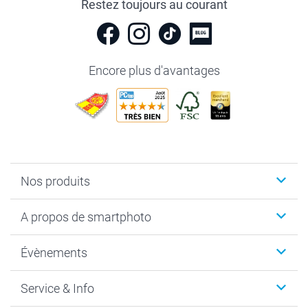
Restez toujours au courant
Encore plus d'avantages
Nos produits
Livre photo
A propos de smartphoto
Cadeaux photo
Photo sur toile, Poster & Pêle-mêle
Qui sommes-nous?
Évènements
MyNameBook
Durabilité
Faire-part & Cartes
Protection des données
Noël
Service & Info
Développement photo & Tirage photo
Gestion des cookies
Nouvel An