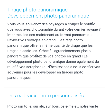
Coques smartphone
Conditions
Saint-Valentin
Contact & FAQ
Cadres photo & accessoires déco
Mentions Légales
Fête des Mères
Tarifs et frais de livraison
Tirage photo panoramique -
Calendrier photos & Agendas photo
Presse
Fête des Pères
Livraison
Développement photo panoramique
Stickers & Etiquettes
Affiliation
Confirmation ou communion
Livraison en 48 heures
Vous vous souvenez des paysages à couper le souffle
Chèque Cadeau
Investor Relations
Mariage
Modes de Paiement
que vous avez photographié durant votre dernier voyage ?
B2B smartbusiness
Fête d'anniversaire
Identifiez-vous
Imprimez-les dès maintenant au format panoramique.
Droit de rétractation
Collection naissance
Plan du site
Revivez vos voyages en grand ! Le tirage photo
Tous les évènements
Statut de ma commande
panoramique offre la même qualité de tirage que les
tirages classiques. Grâce à l’agrandissement photo
smarfriends
panoramique profitez de vos photos en grand ! Le
smartgarantie
développement photo panoramique donne également du
smartbonus
relief à vos scrapbooks. N’hésitez pas à nous confier vos
souvenirs pour les développer en tirages photo
panoramiques.
Des cadeaux photo personnalisés
Photo sur toile, sur alu, sur bois, pêle-mêle… notre vaste