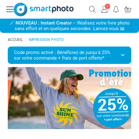
🪄
NOUVEAU : Instant Creator
– Réalisez votre livre photo
sans effort et en quelques secondes. Lancez-vous 📖
ACCUEIL
IMPRESSION PHOTO
Code promo activé : Bénéficiez de jusqu'à 25%
sur votre commande + frais de port offerts*