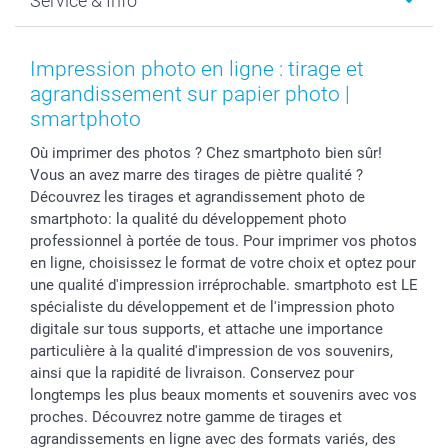
Service & Info
Développement photo & Tirage photo
Gestion des cookies
Nouvel An
Coques smartphone
Conditions
Saint-Valentin
Contact & FAQ
Cadres photo & accessoires déco
Mentions Légales
Fête des Mères
Tarifs et frais de livraison
Impression photo en ligne : tirage et
Calendrier photos & Agendas photo
Presse
Fête des Pères
Livraison
agrandissement sur papier photo |
Stickers & Etiquettes
Affiliation
Confirmation ou communion
Livraison en 48 heures
smartphoto
Chèque Cadeau
Investor Relations
Mariage
Modes de Paiement
Où imprimer des photos ? Chez smartphoto bien sûr!
B2B smartbusiness
Fête d'anniversaire
Identifiez-vous
Vous an avez marre des tirages de piètre qualité ?
Droit de rétractation
Collection naissance
Plan du site
Découvrez les tirages et agrandissement photo de
Tous les évènements
Statut de ma commande
smartphoto: la qualité du développement photo
professionnel à portée de tous. Pour imprimer vos photos
smarfriends
en ligne, choisissez le format de votre choix et optez pour
smartgarantie
une qualité d'impression irréprochable. smartphoto est LE
smartbonus
spécialiste du développement et de l'impression photo
digitale sur tous supports, et attache une importance
particulière à la qualité d'impression de vos souvenirs,
ainsi que la rapidité de livraison. Conservez pour
longtemps les plus beaux moments et souvenirs avec vos
proches. Découvrez notre gamme de tirages et
agrandissements en ligne avec des formats variés, des