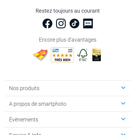
Restez toujours au courant
Encore plus d'avantages
Nos produits
Livre photo
A propos de smartphoto
Cadeaux photo
Photo sur toile, Poster & Pêle-mêle
Qui sommes-nous?
Évènements
MyNameBook
Durabilité
Faire-part & Cartes
Protection des données
Noël