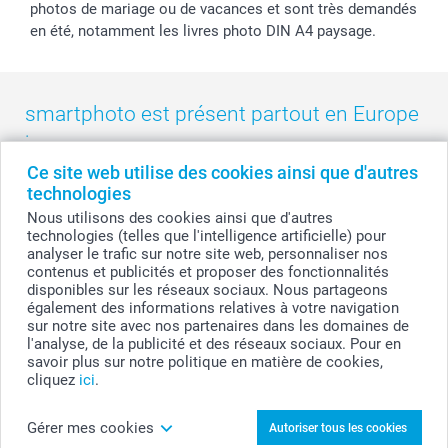
photos de mariage ou de vacances et sont très demandés
en été, notamment les livres photo DIN A4 paysage.
smartphoto est présent partout en Europe
:
Ce site web utilise des cookies ainsi que d'autres
België
-
Belgique
-
Danmark
-
Deutschland
-
France
-
Ireland
technologies
-
Nederland
-
Norge
-
Österreich
-
Schweiz
-
Suisse
-
Nous utilisons des cookies ainsi que d'autres
Switzerland
-
Suomi
-
Sverige
-
United Kingdom
-
technologies (telles que l'intelligence artificielle) pour
Other Countries
analyser le trafic sur notre site web, personnaliser nos
contenus et publicités et proposer des fonctionnalités
disponibles sur les réseaux sociaux. Nous partageons
également des informations relatives à votre navigation
Tous les prix sont en francs suisses (CHF), TVA incluse et hors frais de port.
sur notre site avec nos partenaires dans les domaines de
l'analyse, de la publicité et des réseaux sociaux. Pour en
savoir plus sur notre politique en matière de cookies,
cliquez
ici
.
© smartphoto group. Tous droits réservés
Gérer mes cookies
Autoriser tous les cookies