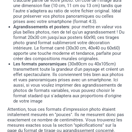
d'aucune partie de votre photo. Un côté de l'image aura
une dimension fixe (10 cm, 11 cm ou 13 cm) tandis que
l'autre s'adaptera au ratio de votre fichier original. Idéal
pour préserver vos photos panoramiques ou celles
prises avec votre smartphone (format 4:3).
Agrandissements et posters
: pour mettre en valeur vos
plus belles photos, rien de tel qu'un agrandissement ! Du
format 20x30 cm jusqu'aux posters 60x90, ces tirages
photo grand format sublimeront votre décoration
intérieure. Le format carré (30x30 cm, 40x40 ou 60x60)
apporte une touche moderne et tendance, parfaite pour
créer des compositions murales originales.
Les formats panoramiques
(30x80cm ou 40x105cm)
transmettent toute la grandeur d'un paysage et créent un
effet spectaculaire. Ils conviennent très bien aux photos
et vues panoramiques prises avec un smartphone. Ici
aussi, si vous voulez imprimer des agrandissements de
photos de formats variables, vous pouvez choisir le
format stadard qui s'adaptera aux proportions d'origine
de votre image
Attention, tous ces formats d'impression photo étaient
initalement mesurés en "pouces". Ils ne mesurent donc pas
exactement ce nombre de centimètres. Vous trouverez les
mesures exactes sous la section "spécifications" sur la
page du format de tirage ou agrandissement concerné.