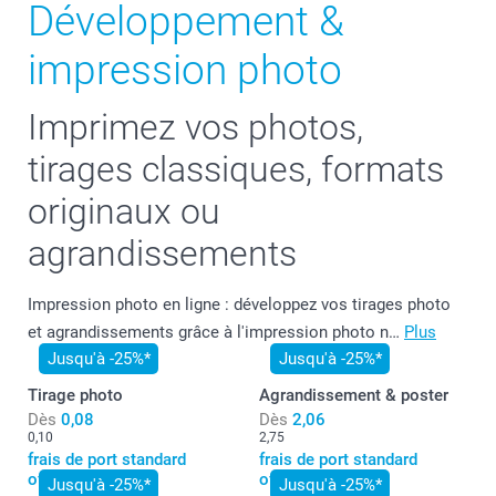
Développement &
impression photo
Imprimez vos photos,
tirages classiques, formats
originaux ou
agrandissements
Impression photo en ligne : développez vos tirages photo
et agrandissements grâce à l'impression photo n…
Plus
Jusqu'à -25%*
Jusqu'à -25%*
Tirage photo
Agrandissement & poster
Dès
0,08
Dès
2,06
0,10
2,75
frais de port standard
frais de port standard
offerts*
offerts*
Jusqu'à -25%*
Jusqu'à -25%*