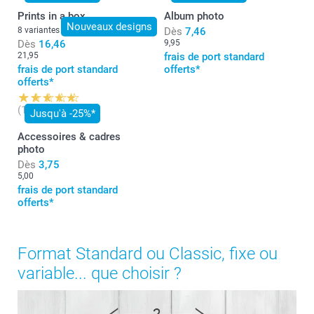
Prints in a box
Album photo
Nouveaux designs
8 variantes
Dès
7,46
Dès
16,46
9,95
21,95
frais de port standard
frais de port standard
offerts*
offerts*
(16 avis)
Jusqu'à -25%*
Accessoires & cadres
photo
Dès
3,75
5,00
frais de port standard
offerts*
Format Standard ou Classic, fixe ou
variable... que choisir ?