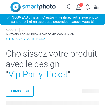
🪄
NOUVEAU : Instant Creator
– Réalisez votre livre photo
sans effort et en quelques secondes. Lancez-vous 📖
ACCUEIL
INVITATION COMMUNION & FAIRE-PART COMMUNION
SÉLECTIONNEZ VOTRE DESIGN
Choisissez votre produit
avec le design
"
Vip Party Ticket
"
Filters
10 produits