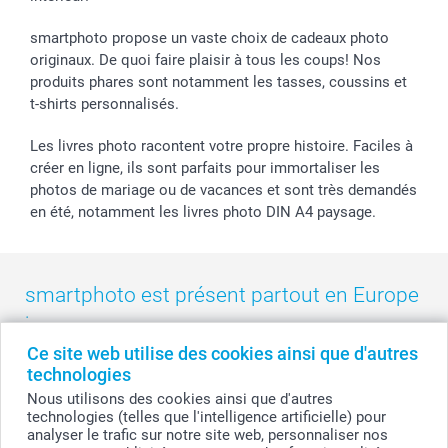
Droit de rétractation
Collection naissance
Plan du site
Tous les évènements
Statut de ma commande
smartphoto propose un vaste choix de cadeaux photo
smarfriends
originaux. De quoi faire plaisir à tous les coups! Nos
produits phares sont notamment les tasses, coussins et
smartgarantie
t-shirts personnalisés.
smartbonus
Les livres photo racontent votre propre histoire. Faciles à
créer en ligne, ils sont parfaits pour immortaliser les
photos de mariage ou de vacances et sont très demandés
en été, notamment les livres photo DIN A4 paysage.
smartphoto est présent partout en Europe
:
Ce site web utilise des cookies ainsi que d'autres
België
-
Belgique
-
Danmark
-
Deutschland
-
France
-
Ireland
technologies
-
Nederland
-
Norge
-
Österreich
-
Schweiz
-
Suisse
-
Nous utilisons des cookies ainsi que d'autres
Switzerland
-
Suomi
-
Sverige
-
United Kingdom
-
technologies (telles que l'intelligence artificielle) pour
Other Countries
analyser le trafic sur notre site web, personnaliser nos