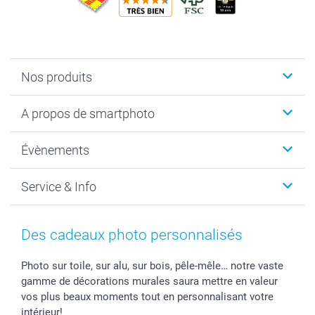
Nos produits
Livre photo
A propos de smartphoto
Cadeaux photo
Photo sur toile, Poster & Pêle-mêle
Qui sommes-nous?
Évènements
MyNameBook
Durabilité
Faire-part & Cartes
Protection des données
Noël
Service & Info
Développement photo & Tirage photo
Gestion des cookies
Nouvel An
Coques smartphone
Conditions
Saint-Valentin
Contact & FAQ
Cadres photo & accessoires déco
Mentions Légales
Fête des Mères
Tarifs et frais de livraison
Des cadeaux photo personnalisés
Calendrier photos & Agendas photo
Presse
Fête des Pères
Livraison
Stickers & Etiquettes
Affiliation
Confirmation ou communion
Livraison en 48 heures
Photo sur toile, sur alu, sur bois, pêle-mêle… notre vaste
gamme de décorations murales saura mettre en valeur
Chèque Cadeau
Investor Relations
Mariage
Modes de Paiement
vos plus beaux moments tout en personnalisant votre
B2B smartbusiness
Fête d'anniversaire
Identifiez-vous
intérieur!