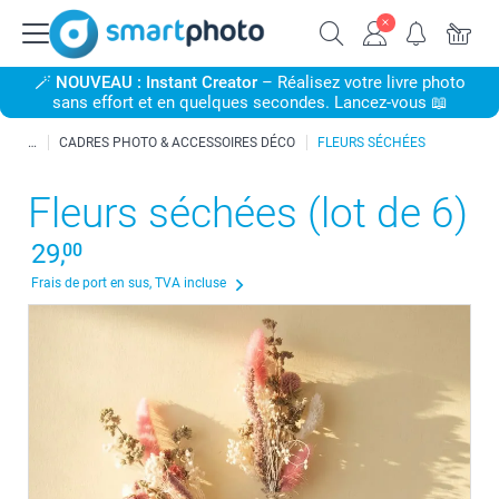
🪄
NOUVEAU : Instant Creator
– Réalisez votre livre photo
sans effort et en quelques secondes. Lancez-vous 📖
CADRES PHOTO & ACCESSOIRES DÉCO
FLEURS SÉCHÉES
Fleurs séchées (lot de 6)
29,
00
Frais de port en sus, TVA incluse