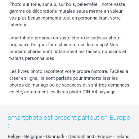
Stickers & Etiquettes
Affiliation
Confirmation ou communion
Livraison en 48 heures
Photo sur toile, sur alu, sur bois, pêle-mêle… notre vaste
gamme de décorations murales saura mettre en valeur
Chèque Cadeau
Investor Relations
Mariage
Modes de Paiement
vos plus beaux moments tout en personnalisant votre
B2B smartbusiness
Fête d'anniversaire
Identifiez-vous
intérieur!
Droit de rétractation
Collection naissance
Plan du site
Tous les évènements
Statut de ma commande
smartphoto propose un vaste choix de cadeaux photo
smarfriends
originaux. De quoi faire plaisir à tous les coups! Nos
produits phares sont notamment les tasses, coussins et
smartgarantie
t-shirts personnalisés.
smartbonus
Les livres photo racontent votre propre histoire. Faciles à
créer en ligne, ils sont parfaits pour immortaliser les
photos de mariage ou de vacances et sont très demandés
en été, notamment les livres photo DIN A4 paysage.
smartphoto est présent partout en Europe
:
België
-
Belgique
-
Danmark
-
Deutschland
-
France
-
Ireland