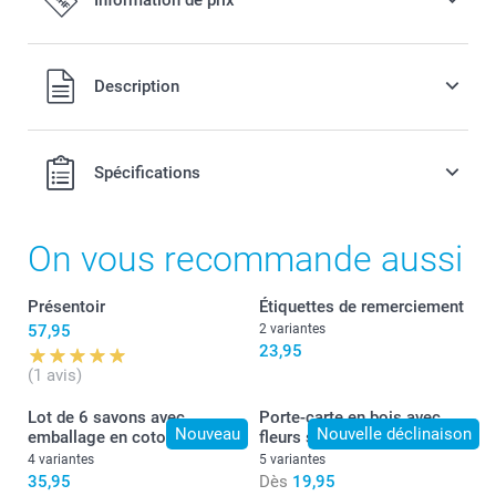
Tous les prix sont en francs suisses (CHF), TVA incluse et
Description
hors frais de port.
Spécifications
On vous recommande aussi
Présentoir
Étiquettes de remerciement
57,95
2 variantes
23,95
(1 avis)
Lot de 6 savons avec
Porte-carte en bois avec
Nouveau
Nouvelle déclinaison
emballage en coton
fleurs séchées
4 variantes
5 variantes
35,95
Dès
19,95