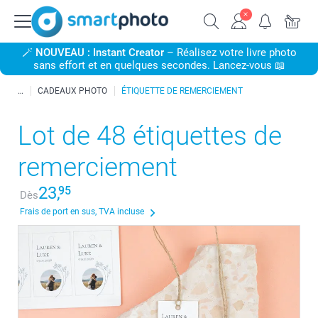
🪄
NOUVEAU : Instant Creator
– Réalisez votre livre photo
sans effort et en quelques secondes. Lancez-vous 📖
CADEAUX PHOTO
ÉTIQUETTE DE REMERCIEMENT
Lot de 48 étiquettes de
remerciement
23,
95
Dès
Frais de port en sus, TVA incluse