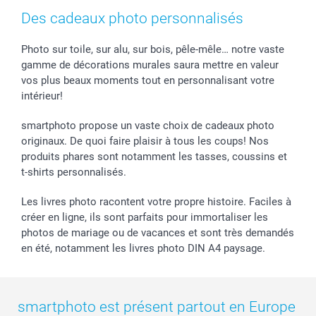
Cadres photo & accessoires déco
Mentions Légales
Fête des Mères
Tarifs et frais de livraison
Des cadeaux photo personnalisés
Calendrier photos & Agendas photo
Presse
Fête des Pères
Livraison
Stickers & Etiquettes
Affiliation
Confirmation ou communion
Livraison en 48 heures
Photo sur toile, sur alu, sur bois, pêle-mêle… notre vaste
gamme de décorations murales saura mettre en valeur
Chèque Cadeau
Investor Relations
Mariage
Modes de Paiement
vos plus beaux moments tout en personnalisant votre
B2B smartbusiness
Fête d'anniversaire
Identifiez-vous
intérieur!
Droit de rétractation
Collection naissance
Plan du site
Tous les évènements
Statut de ma commande
smartphoto propose un vaste choix de cadeaux photo
smarfriends
originaux. De quoi faire plaisir à tous les coups! Nos
produits phares sont notamment les tasses, coussins et
smartgarantie
t-shirts personnalisés.
smartbonus
Les livres photo racontent votre propre histoire. Faciles à
créer en ligne, ils sont parfaits pour immortaliser les
photos de mariage ou de vacances et sont très demandés
en été, notamment les livres photo DIN A4 paysage.
smartphoto est présent partout en Europe