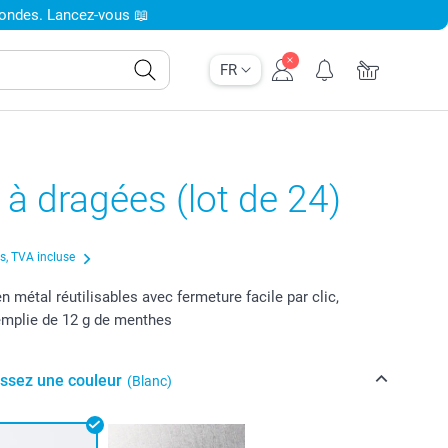
condes. Lancez-vous 📖
FR
 à dragées (lot de 24)
us, TVA incluse
n métal réutilisables avec fermeture facile par clic,
emplie de 12 g de menthes
issez une couleur
(Blanc)