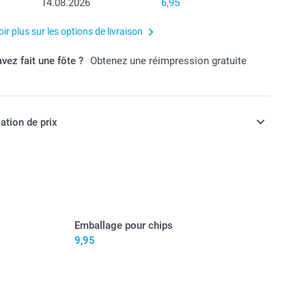
14.08.2026
6,95
ir plus sur les options de livraison
vez fait une fôte ?
Obtenez une réimpression gratuite
ation de prix
ont en francs suisses (CHF), TVA incluse et hors frais de
Emballage pour chips
9,95