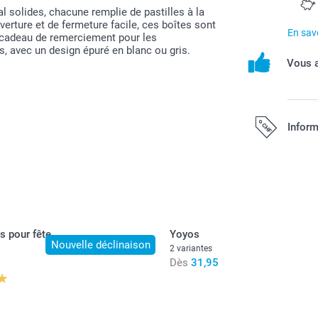
 solides, chacune remplie de pastilles à la
rture et de fermeture facile, ces boîtes sont
En savo
e cadeau de remerciement pour les
, avec un design épuré en blanc ou gris.
Vous a
Inform
Tous les prix s
port.
s pour fête
Yoyos
Nouvelle déclinaison
2 variantes
Dès
31,95