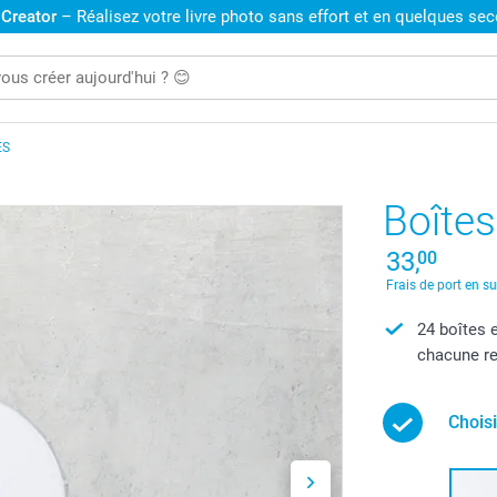
 Creator
– Réalisez votre livre photo sans effort et en quelques se
ES
Boîtes
33,
00
Frais de port en s
24 boîtes e
chacune r
Chois