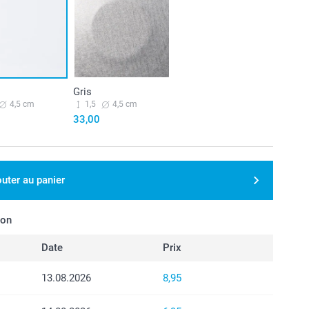
Gris
4,5 cm
1,5
4,5 cm
33,00
outer au panier
son
Date
Prix
13.08.2026
8,95