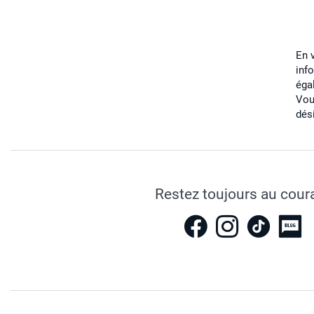
En 
inf
éga
Vou
dés
Restez toujours au cour