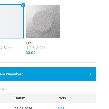
Grau
4,5 cm
1,5
4,5 cm
33.00
 den Warenkorb
ung
Datum
Preis
13.08.2026
8.95