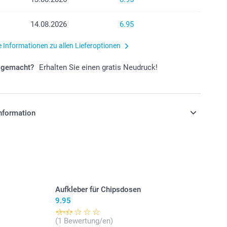
14.08.2026
6.95
e Informationen zu allen Lieferoptionen
r gemacht?
Erhalten Sie einen gratis Neudruck!
nformation
stehen sich in Schweizer Franken (CHF) inkl. MwSt. und
osten.
Aufkleber für Chipsdosen
9.95
(1 Bewertung/en)