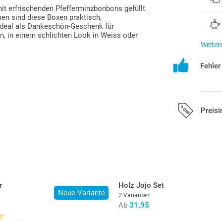
mit erfrischenden Pfefferminzbonbons gefüllt
en sind diese Boxen praktisch,
Ideal als Dankeschön-Geschenk für
n, in einem schlichten Look in Weiss oder
Weiter
Fehle
Preisi
Alle Preise ver
zzgl. Versandk
r
Holz Jojo Set
Neue Variante
2 Varianten
Ab
31.95