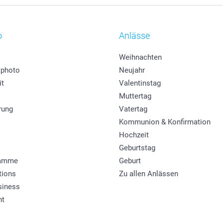
o
Anlässe
Weihnachten
photo
Neujahr
it
Valentinstag
Muttertag
rung
Vatertag
Kommunion & Konfirmation
Hochzeit
Geburtstag
ramme
Geburt
tions
Zu allen Anlässen
siness
ht