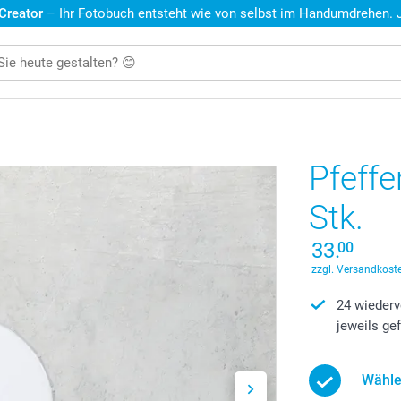
 Creator
– Ihr Fotobuch entsteht wie von selbst im Handumdrehen. Je
Pfeffe
Stk.
33.
00
zzgl. Versandkoste
24 wiederv
jeweils ge
Wähle