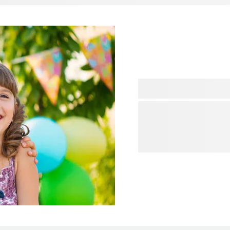
Organisez la fête parfaite 
vous organisiez un anniver
trouverez tout ce dont vous
d'anniversaire créatives a
attentionnés et des faveu
essentiels pour rendre votr