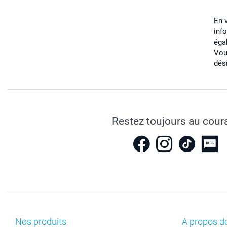
En 
inf
éga
Vou
dés
Restez toujours au cour
Nos produits
A propos d