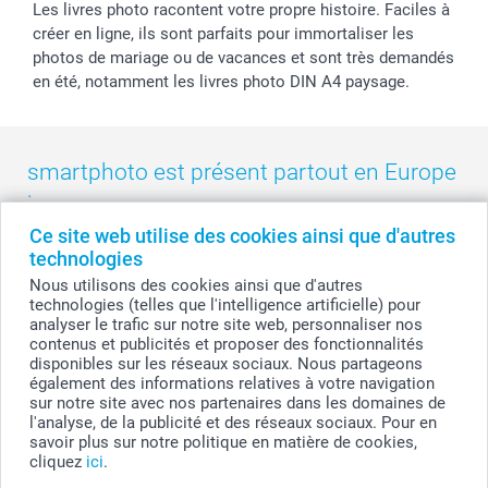
Les livres photo racontent votre propre histoire. Faciles à
créer en ligne, ils sont parfaits pour immortaliser les
photos de mariage ou de vacances et sont très demandés
en été, notamment les livres photo DIN A4 paysage.
smartphoto est présent partout en Europe
:
Ce site web utilise des cookies ainsi que d'autres
België
-
Belgique
-
Danmark
-
Deutschland
-
France
-
Ireland
technologies
-
Nederland
-
Norge
-
Österreich
-
Schweiz
-
Suisse
-
Nous utilisons des cookies ainsi que d'autres
Switzerland
-
Suomi
-
Sverige
-
United Kingdom
-
technologies (telles que l'intelligence artificielle) pour
Other Countries
analyser le trafic sur notre site web, personnaliser nos
contenus et publicités et proposer des fonctionnalités
disponibles sur les réseaux sociaux. Nous partageons
également des informations relatives à votre navigation
Tous les prix sont en francs suisses (CHF), TVA incluse et hors frais de port.
sur notre site avec nos partenaires dans les domaines de
l'analyse, de la publicité et des réseaux sociaux. Pour en
savoir plus sur notre politique en matière de cookies,
cliquez
ici
.
© smartphoto group. Tous droits réservés