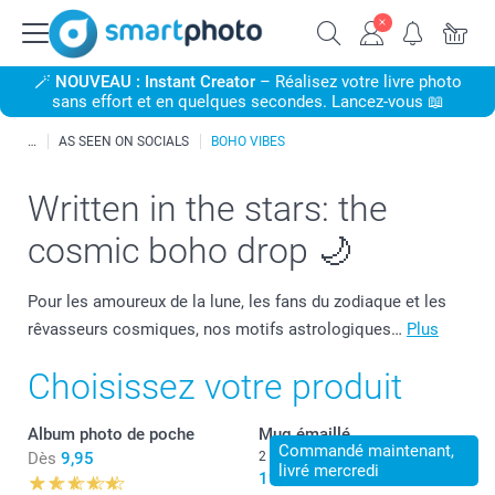
🪄
NOUVEAU : Instant Creator
– Réalisez votre livre photo
sans effort et en quelques secondes. Lancez-vous 📖
AS SEEN ON SOCIALS
BOHO VIBES
Written in the stars: the
cosmic boho drop 🌙
Pour les amoureux de la lune, les fans du zodiaque et les
rêvasseurs cosmiques, nos motifs astrologiques…
Plus
Choisissez votre produit
Album photo de poche
Mug émaillé
Commandé maintenant,
Dès
9,95
2 variantes
livré mercredi
19,95