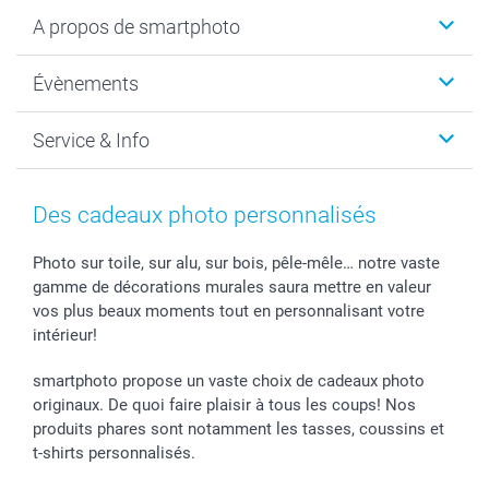
Livre photo
A propos de smartphoto
Cadeaux photo
Photo sur toile, Poster & Pêle-mêle
Qui sommes-nous?
Évènements
MyNameBook
Durabilité
Faire-part & Cartes
Protection des données
Noël
Service & Info
Développement photo & Tirage photo
Gestion des cookies
Nouvel An
Coques smartphone
Conditions
Saint-Valentin
Contact & FAQ
Cadres photo & accessoires déco
Mentions Légales
Fête des Mères
Tarifs et frais de livraison
Des cadeaux photo personnalisés
Calendrier photos & Agendas photo
Presse
Fête des Pères
Livraison
Stickers & Etiquettes
Affiliation
Confirmation ou communion
Livraison en 48 heures
Photo sur toile, sur alu, sur bois, pêle-mêle… notre vaste
gamme de décorations murales saura mettre en valeur
Chèque Cadeau
Investor Relations
Mariage
Modes de Paiement
vos plus beaux moments tout en personnalisant votre
B2B smartbusiness
Fête d'anniversaire
Identifiez-vous
intérieur!
Droit de rétractation
Collection naissance
Plan du site
Tous les évènements
Statut de ma commande
smartphoto propose un vaste choix de cadeaux photo
smarfriends
originaux. De quoi faire plaisir à tous les coups! Nos
produits phares sont notamment les tasses, coussins et
smartgarantie
t-shirts personnalisés.
smartbonus