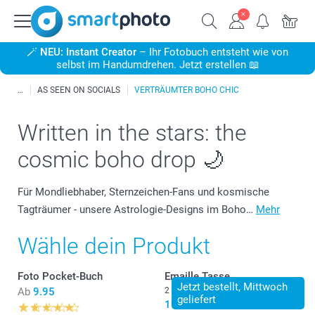
🪄
NEU: Instant Creator
– Ihr Fotobuch entsteht wie von
selbst im Handumdrehen. Jetzt erstellen 📖
AS SEEN ON SOCIALS
VERTRÄUMTER BOHO CHIC
Written in the stars: the
cosmic boho drop 🌙
Für Mondliebhaber, Sternzeichen-Fans und kosmische
Tagträumer - unsere Astrologie-Designs im Boho…
Mehr
Wähle dein Produkt
Foto Pocket-Buch
Emaille Tasse
Jetzt bestellt, Mittwoch
Ab
9.95
2 Varianten
geliefert
19.95