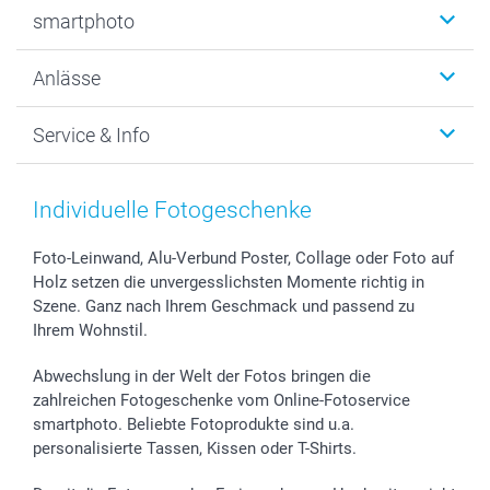
Fotobücher
smartphoto
Fotogeschenke
Wanddekoration
Über uns
Anlässe
MyNameBook
Warum smartphoto
Foto-Grusskarten
Nachhaltigkeit
Weihnachten
Service & Info
Fotoabzüge, Fotos als Buch & Poster
Datenschutz
Neujahr
Smartphone & Tablet Cases
Cookie-Erklärung
Valentinstag
Kontakt & FAQ
Zubehör & Material
AGB
Muttertag
Preise und Versandkosten
Individuelle Fotogeschenke
Foto-Kalender & Agenden
Impressum
Vatertag
Lieferfristen
Sticker & Etiketten
Presse
Kommunion & Konfirmation
48h Lieferung
Foto-Leinwand, Alu-Verbund Poster, Collage oder Foto auf
Holz setzen die unvergesslichsten Momente richtig in
Geschenk-Gutscheine (PDF)
Partnerprogramme
Hochzeit
Zahlungsmöglichkeiten
Szene. Ganz nach Ihrem Geschmack und passend zu
Investor Relations
Geburtstag
Anmelden /Registrieren
Ihrem Wohnstil.
B2B smartbusiness
Geburt
Sitemap
Widerrufsrecht
Zu allen Anlässen
Status der Bestellung
Abwechslung in der Welt der Fotos bringen die
smartfriends
zahlreichen Fotogeschenke vom Online-Fotoservice
smartphoto. Beliebte Fotoprodukte sind u.a.
smartgarantie
personalisierte Tassen, Kissen oder T-Shirts.
smartbonus