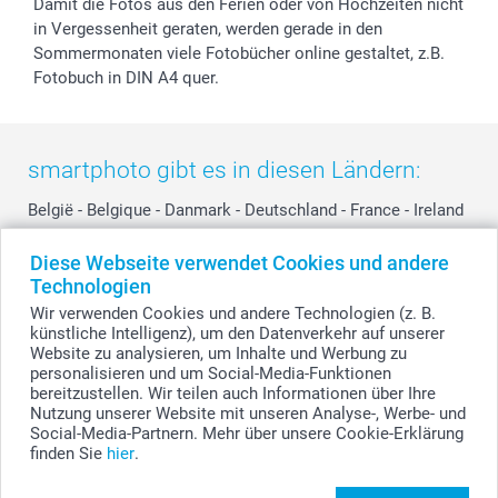
Damit die Fotos aus den Ferien oder von Hochzeiten nicht
in Vergessenheit geraten, werden gerade in den
Sommermonaten viele Fotobücher online gestaltet, z.B.
Fotobuch in DIN A4 quer.
smartphoto gibt es in diesen Ländern:
België
-
Belgique
-
Danmark
-
Deutschland
-
France
-
Ireland
-
Nederland
-
Norge
-
Österreich
-
Schweiz
-
Suisse
-
Diese Webseite verwendet Cookies und andere
Switzerland
-
Suomi
-
Sverige
-
United Kingdom
-
Technologien
Other Countries
Wir verwenden Cookies und andere Technologien (z. B.
künstliche Intelligenz), um den Datenverkehr auf unserer
Website zu analysieren, um Inhalte und Werbung zu
personalisieren und um Social-Media-Funktionen
Alle Preise verstehen sich in Schweizer Franken (CHF) inkl. MwSt. und zzgl.
Versandkosten.
bereitzustellen. Wir teilen auch Informationen über Ihre
Nutzung unserer Website mit unseren Analyse-, Werbe- und
Social-Media-Partnern. Mehr über unsere Cookie-Erklärung
finden Sie
hier
.
© smartphoto Group. Alle Rechte vorbehalten.