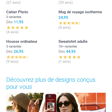
(27 avis)
(29 avis)
Cahier Photo
Mug de voyage isotherme
3 variantes
24,95
Dès
11,95
(4 avis)
(4 avis)
Housse ordinateur
Sweatshirt adulte
3 variantes
10+ variantes
Dès
26,95
Dès
44,95
(9 avis)
(1 avis)
Découvrez plus de designs conçus
pour vous