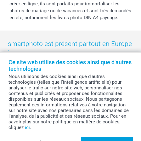
créer en ligne, ils sont parfaits pour immortaliser les
photos de mariage ou de vacances et sont très demandés
en été, notamment les livres photo DIN A4 paysage.
smartphoto est présent partout en Europe
:
Ce site web utilise des cookies ainsi que d'autres
België
-
Belgique
-
Danmark
-
Deutschland
-
France
-
Ireland
technologies
-
Nederland
-
Norge
-
Österreich
-
Schweiz
-
Suisse
-
Nous utilisons des cookies ainsi que d'autres
Switzerland
-
Suomi
-
Sverige
-
United Kingdom
-
technologies (telles que l'intelligence artificielle) pour
Other Countries
analyser le trafic sur notre site web, personnaliser nos
contenus et publicités et proposer des fonctionnalités
disponibles sur les réseaux sociaux. Nous partageons
également des informations relatives à votre navigation
Tous les prix sont en francs suisses (CHF), TVA incluse et hors frais de port.
sur notre site avec nos partenaires dans les domaines de
l'analyse, de la publicité et des réseaux sociaux. Pour en
savoir plus sur notre politique en matière de cookies,
cliquez
ici
.
© smartphoto group. Tous droits réservés