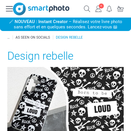
🪄
NOUVEAU : Instant Creator
– Réalisez votre livre photo
sans effort et en quelques secondes. Lancez-vous 📖
AS SEEN ON SOCIALS
DESIGN REBELLE
Design rebelle