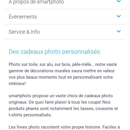
A propos de smartphoto
Cadeaux photo
Photo sur toile, Poster & Pêle-mêle
Qui sommes-nous?
Évènements
MyNameBook
Durabilité
Faire-part & Cartes
Protection des données
Noël
Service & Info
Développement photo & Tirage photo
Gestion des cookies
Nouvel An
Coques smartphone
Conditions
Saint-Valentin
Contact & FAQ
Cadres photo & accessoires déco
Mentions Légales
Fête des Mères
Tarifs et frais de livraison
Des cadeaux photo personnalisés
Calendrier photos & Agendas photo
Presse
Fête des Pères
Livraison
Stickers & Etiquettes
Affiliation
Confirmation ou communion
Livraison en 48 heures
Photo sur toile, sur alu, sur bois, pêle-mêle… notre vaste
gamme de décorations murales saura mettre en valeur
Chèque Cadeau
Investor Relations
Mariage
Modes de Paiement
vos plus beaux moments tout en personnalisant votre
B2B smartbusiness
Fête d'anniversaire
Identifiez-vous
intérieur!
Droit de rétractation
Collection naissance
Plan du site
Tous les évènements
Statut de ma commande
smartphoto propose un vaste choix de cadeaux photo
smarfriends
originaux. De quoi faire plaisir à tous les coups! Nos
produits phares sont notamment les tasses, coussins et
smartgarantie
t-shirts personnalisés.
smartbonus
Les livres photo racontent votre propre histoire. Faciles à