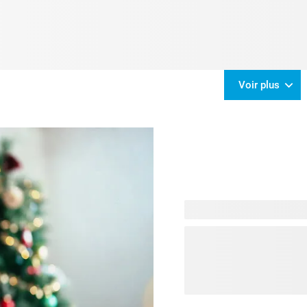
Voir plus
Pas d'inquiétude, vous n'êt
notre
et découvrez tout ce dont 
connexion. Des cadeaux pe
scintillantes et aux invitat