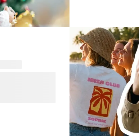
idées. Que vous prévoyiez 
simplement rendre votre in
personnaliser votre Noël.
Vous et explorez nos
en un seul endroit. Des
un style qui correspond à
ose qui vous ressemble
igns que vous allez adorer.