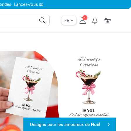
condes. Lancez-vous 📖
FR
Designs pour les amoureux de Noël