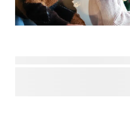
Vous cherchez plus d'inspiration ? Explorez Designs pour 
dernières tendances et créations personnalisées, tout cela 
déclarations audacieuses aux esthétiques douces, trouvez 
votre ambiance et personnalisez-le pour créer quelque ch
vraiment. Des produits du quotidien, sublimés avec des des