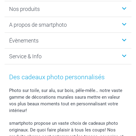
Nos produits
Livre photo
A propos de smartphoto
Cadeaux photo
Photo sur toile, Poster & Pêle-mêle
Qui sommes-nous?
Évènements
MyNameBook
Durabilité
Faire-part & Cartes
Protection des données
Noël
Service & Info
Développement photo & Tirage photo
Gestion des cookies
Nouvel An
Coques smartphone
Conditions
Saint-Valentin
Contact & FAQ
Cadres photo & accessoires déco
Mentions Légales
Fête des Mères
Tarifs et frais de livraison
Des cadeaux photo personnalisés
Calendrier photos & Agendas photo
Presse
Fête des Pères
Livraison
Stickers & Etiquettes
Affiliation
Confirmation ou communion
Livraison en 48 heures
Photo sur toile, sur alu, sur bois, pêle-mêle… notre vaste
gamme de décorations murales saura mettre en valeur
Chèque Cadeau
Investor Relations
Mariage
Modes de Paiement
vos plus beaux moments tout en personnalisant votre
B2B smartbusiness
Fête d'anniversaire
Identifiez-vous
intérieur!
Droit de rétractation
Collection naissance
Plan du site
Tous les évènements
Statut de ma commande
smartphoto propose un vaste choix de cadeaux photo
smarfriends
originaux. De quoi faire plaisir à tous les coups! Nos