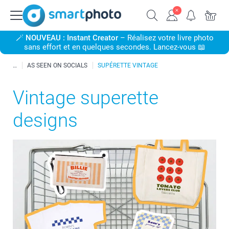
🪄
NOUVEAU : Instant Creator
– Réalisez votre livre photo
sans effort et en quelques secondes. Lancez-vous 📖
AS SEEN ON SOCIALS
SUPÉRETTE VINTAGE
Vintage superette
designs