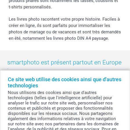
produits phares sont notamment les tasses, coussins et
smartgarantie
t-shirts personnalisés.
smartbonus
Les livres photo racontent votre propre histoire. Faciles à
créer en ligne, ils sont parfaits pour immortaliser les
photos de mariage ou de vacances et sont très demandés
en été, notamment les livres photo DIN A4 paysage.
smartphoto est présent partout en Europe
:
Ce site web utilise des cookies ainsi que d'autres
België
-
Belgique
-
Danmark
-
Deutschland
-
France
-
Ireland
technologies
-
Nederland
-
Norge
-
Österreich
-
Schweiz
-
Suisse
-
Nous utilisons des cookies ainsi que d'autres
Switzerland
-
Suomi
-
Sverige
-
United Kingdom
-
technologies (telles que l'intelligence artificielle) pour
Other Countries
analyser le trafic sur notre site web, personnaliser nos
contenus et publicités et proposer des fonctionnalités
disponibles sur les réseaux sociaux. Nous partageons
également des informations relatives à votre navigation
Tous les prix sont en francs suisses (CHF), TVA incluse et hors frais de port.
sur notre site avec nos partenaires dans les domaines de
l'analyse, de la publicité et des réseaux sociaux. Pour en