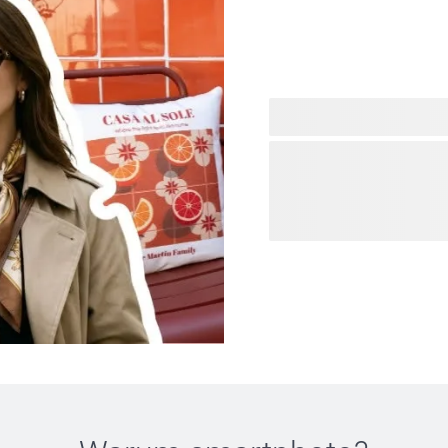
Sind Sie auf der Suche nach
Sie gemacht sind, und lass
gestalteten Kreationen an 
sanften Ästhetiken finden Si
personalisieren Sie ihn so
Alltagsprodukte, die mit De