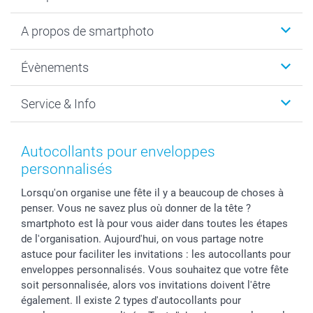
Livre photo
A propos de smartphoto
Cadeaux photo
Photo sur toile, Poster & Pêle-mêle
Qui sommes-nous?
Évènements
MyNameBook
Durabilité
Faire-part & Cartes
Protection des données
Noël
Service & Info
Développement photo & Tirage photo
Gestion des cookies
Nouvel An
Coques smartphone
Conditions
Saint-Valentin
Contact & FAQ
Cadres photo & accessoires déco
Mentions Légales
Fête des Mères
Tarifs et frais de livraison
Autocollants pour enveloppes
Calendrier photos & Agendas photo
Presse
Fête des Pères
Livraison
personnalisés
Stickers & Etiquettes
Affiliation
Confirmation ou communion
Livraison en 48 heures
Lorsqu'on organise une fête il y a beaucoup de choses à
Chèque Cadeau
Investor Relations
Mariage
Modes de Paiement
penser. Vous ne savez plus où donner de la tête ?
B2B smartbusiness
Fête d'anniversaire
Identifiez-vous
smartphoto est là pour vous aider dans toutes les étapes
Droit de rétractation
Collection naissance
Plan du site
de l'organisation. Aujourd'hui, on vous partage notre
Tous les évènements
Statut de ma commande
astuce pour faciliter les invitations : les autocollants pour
enveloppes personnalisés. Vous souhaitez que votre fête
smarfriends
soit personnalisée, alors vos invitations doivent l'être
smartgarantie
également. Il existe 2 types d'autocollants pour
smartbonus