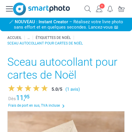
🪄
NOUVEAU : Instant Creator
– Réalisez votre livre photo
sans effort et en quelques secondes. Lancez-vous 📖
ACCUEIL
ÉTIQUETTES DE NOËL
SCEAU AUTOCOLLANT POUR CARTES DE NOËL
Sceau autocollant pour
cartes de Noël
5.0
/
5
(1 avis)
11,
95
Dès
Frais de port en sus, TVA incluse