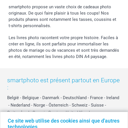
smartphoto propose un vaste choix de cadeaux photo
originaux. De quoi faire plaisir à tous les coups! Nos
produits phares sont notamment les tasses, coussins et
t-shirts personnalisés.
Les livres photo racontent votre propre histoire. Faciles à
créer en ligne, ils sont parfaits pour immortaliser les
photos de mariage ou de vacances et sont très demandés
en été, notamment les livres photo DIN A4 paysage.
smartphoto est présent partout en Europe
:
België
-
Belgique
-
Danmark
-
Deutschland
-
France
-
Ireland
-
Nederland
-
Norge
-
Österreich
-
Schweiz
-
Suisse
-
Switzerland
-
Suomi
-
Sverige
-
United Kingdom
-
Other Countries
Ce site web utilise des cookies ainsi que d'autres
technologies