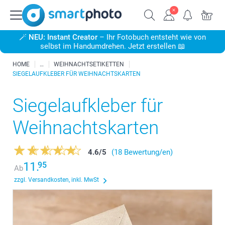
🪄
NEU: Instant Creator
– Ihr Fotobuch entsteht wie von
selbst im Handumdrehen. Jetzt erstellen 📖
HOME
WEIHNACHTSETIKETTEN
SIEGELAUFKLEBER FÜR WEIHNACHTSKARTEN
Siegelaufkleber für
Weihnachtskarten
4.6
/
5
(18 Bewertung/en)
11.
95
Ab
zzgl. Versandkosten, inkl. MwSt