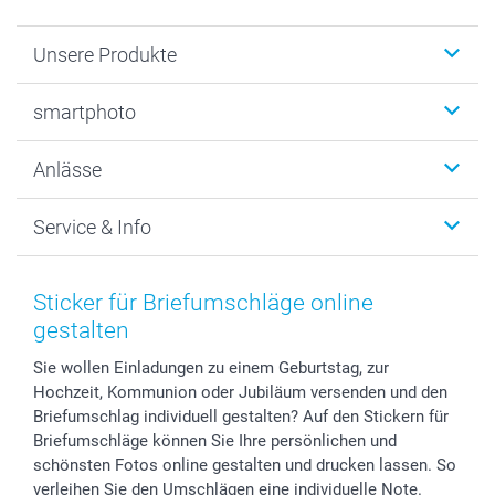
Unsere Produkte
Fotobücher
smartphoto
Fotogeschenke
Wanddekoration
Über uns
Anlässe
MyNameBook
Warum smartphoto
Foto-Grusskarten
Nachhaltigkeit
Weihnachten
Service & Info
Fotoabzüge, Fotos als Buch & Poster
Datenschutz
Neujahr
Smartphone & Tablet Cases
Cookie-Erklärung
Valentinstag
Kontakt & FAQ
Zubehör & Material
AGB
Muttertag
Preise und Versandkosten
Sticker für Briefumschläge online
Foto-Kalender & Agenden
Impressum
Vatertag
Lieferfristen
gestalten
Sticker & Etiketten
Presse
Kommunion & Konfirmation
48h Lieferung
Sie wollen Einladungen zu einem Geburtstag, zur
Geschenk-Gutscheine (PDF)
Partnerprogramme
Hochzeit
Zahlungsmöglichkeiten
Hochzeit, Kommunion oder Jubiläum versenden und den
Investor Relations
Geburtstag
Anmelden /Registrieren
Briefumschlag individuell gestalten? Auf den Stickern für
B2B smartbusiness
Geburt
Sitemap
Briefumschläge können Sie Ihre persönlichen und
Widerrufsrecht
Zu allen Anlässen
Status der Bestellung
schönsten Fotos online gestalten und drucken lassen. So
verleihen Sie den Umschlägen eine individuelle Note.
smartfriends