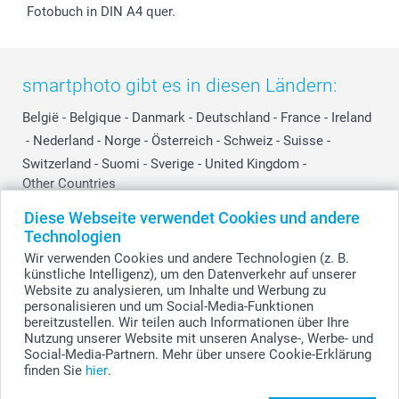
Fotobuch in DIN A4 quer.
smartphoto gibt es in diesen Ländern:
België
-
Belgique
-
Danmark
-
Deutschland
-
France
-
Ireland
-
Nederland
-
Norge
-
Österreich
-
Schweiz
-
Suisse
-
Switzerland
-
Suomi
-
Sverige
-
United Kingdom
-
Other Countries
Diese Webseite verwendet Cookies und andere
Technologien
Alle Preise verstehen sich in Schweizer Franken (CHF) inkl. MwSt. und zzgl.
Wir verwenden Cookies und andere Technologien (z. B.
Versandkosten.
künstliche Intelligenz), um den Datenverkehr auf unserer
Website zu analysieren, um Inhalte und Werbung zu
personalisieren und um Social-Media-Funktionen
bereitzustellen. Wir teilen auch Informationen über Ihre
© smartphoto Group. Alle Rechte vorbehalten.
Nutzung unserer Website mit unseren Analyse-, Werbe- und
Social-Media-Partnern. Mehr über unsere Cookie-Erklärung
finden Sie
hier
.