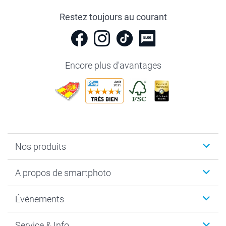
Restez toujours au courant
Encore plus d'avantages
Nos produits
Livre photo
A propos de smartphoto
Cadeaux photo
Photo sur toile, Poster & Pêle-mêle
Qui sommes-nous?
Évènements
MyNameBook
Durabilité
Faire-part & Cartes
Protection des données
Noël
Service & Info