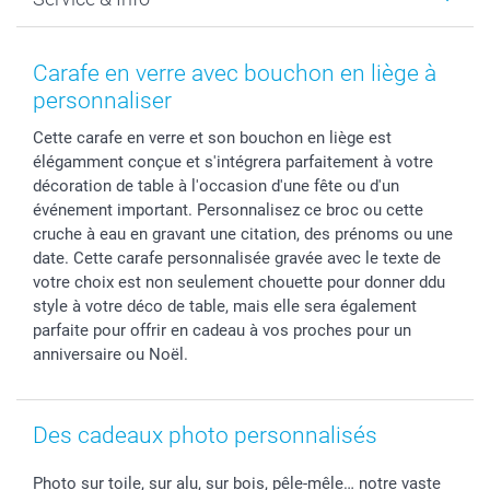
Développement photo & Tirage photo
Gestion des cookies
Nouvel An
Coques smartphone
Conditions
Saint-Valentin
Contact & FAQ
Cadres photo & accessoires déco
Mentions Légales
Fête des Mères
Tarifs et frais de livraison
Carafe en verre avec bouchon en liège à
Calendrier photos & Agendas photo
Presse
Fête des Pères
Livraison
personnaliser
Stickers & Etiquettes
Affiliation
Confirmation ou communion
Livraison en 48 heures
Cette carafe en verre et son bouchon en liège est
Chèque Cadeau
Investor Relations
Mariage
Modes de Paiement
élégamment conçue et s'intégrera parfaitement à votre
B2B smartbusiness
Fête d'anniversaire
Identifiez-vous
décoration de table à l'occasion d'une fête ou d'un
Droit de rétractation
Collection naissance
Plan du site
événement important. Personnalisez ce broc ou cette
Tous les évènements
Statut de ma commande
cruche à eau en gravant une citation, des prénoms ou une
date. Cette carafe personnalisée gravée avec le texte de
smarfriends
votre choix est non seulement chouette pour donner ddu
smartgarantie
style à votre déco de table, mais elle sera également
smartbonus
parfaite pour offrir en cadeau à vos proches pour un
anniversaire ou Noël.
Des cadeaux photo personnalisés
Photo sur toile, sur alu, sur bois, pêle-mêle… notre vaste