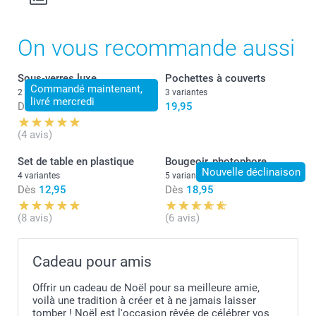
On vous recommande aussi
Sous-verres luxe
Pochettes à couverts
Commandé maintenant,
2 variantes
3 variantes
livré mercredi
Dès
31,95
19,95
(4 avis)
Set de table en plastique
Bougeoir, photophore
Nouvelle déclinaison
4 variantes
5 variantes
Dès
12,95
Dès
18,95
(8 avis)
(6 avis)
Cadeau pour amis
Offrir un cadeau de Noël pour sa meilleure amie,
voilà une tradition à créer et à ne jamais laisser
tomber ! Noël est l'occasion rêvée de célébrer vos