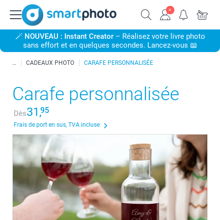
🪄
NOUVEAU : Instant Creator
– Réalisez votre livre photo
sans effort et en quelques secondes. Lancez-vous 📖
CADEAUX PHOTO
CARAFE PERSONNALISÉE
Carafe personnalisée
31,
95
Dès
Frais de port en sus, TVA incluse