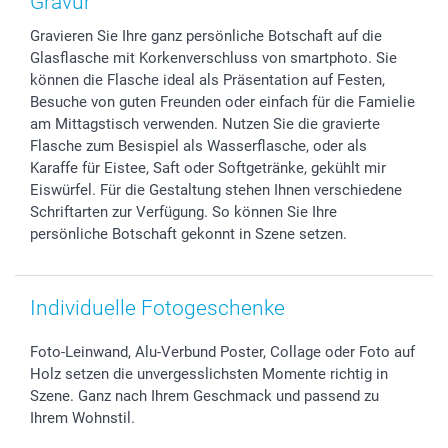
Gravur
Sticker & Etiketten
Presse
Kommunion & Konfirmation
48h Lieferung
Gravieren Sie Ihre ganz persönliche Botschaft auf die
Geschenk-Gutscheine (PDF)
Partnerprogramme
Hochzeit
Zahlungsmöglichkeiten
Glasflasche mit Korkenverschluss von smartphoto. Sie
Investor Relations
Geburtstag
Anmelden /Registrieren
können die Flasche ideal als Präsentation auf Festen,
B2B smartbusiness
Geburt
Sitemap
Besuche von guten Freunden oder einfach für die Famielie
Widerrufsrecht
Zu allen Anlässen
Status der Bestellung
am Mittagstisch verwenden. Nutzen Sie die gravierte
Flasche zum Besispiel als Wasserflasche, oder als
smartfriends
Karaffe für Eistee, Saft oder Softgetränke, gekühlt mir
smartgarantie
Eiswürfel. Für die Gestaltung stehen Ihnen verschiedene
smartbonus
Schriftarten zur Verfügung. So können Sie Ihre
persönliche Botschaft gekonnt in Szene setzen.
Individuelle Fotogeschenke
Foto-Leinwand, Alu-Verbund Poster, Collage oder Foto auf
Holz setzen die unvergesslichsten Momente richtig in
Szene. Ganz nach Ihrem Geschmack und passend zu
Ihrem Wohnstil.