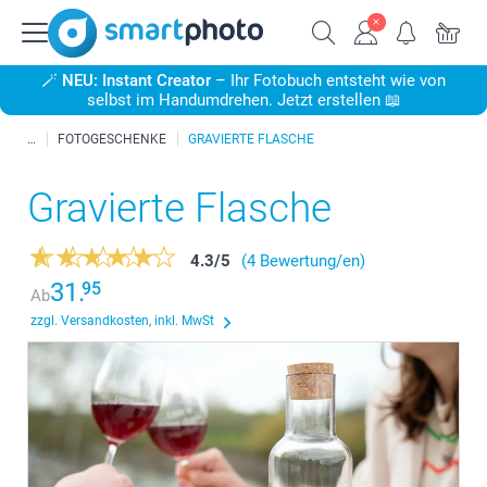
🪄
NEU: Instant Creator
– Ihr Fotobuch entsteht wie von
selbst im Handumdrehen. Jetzt erstellen 📖
FOTOGESCHENKE
GRAVIERTE FLASCHE
Gravierte Flasche
4.3
/
5
(4 Bewertung/en)
31.
95
Ab
zzgl. Versandkosten, inkl. MwSt