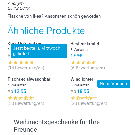
Anonym,
26.12.2019
Flasche von Ikea? Ansonsten schön geworden
Ähnliche Produkte
Kork Untersetzer
Besteckbeutel
Jetzt bestellt, Mittwoch
2 Varianten
3 Varianten
geliefert
Ab
31.95
19.95
(14 Bewertung/en)
(6 Bewertung/en)
Tischset abwaschbar
Windlichter
Neue Variante
4 Varianten
5 Varianten
Ab
12.95
Ab
18.95
(50 Bewertung/en)
(20 Bewertung/en)
Weihnachtsgeschenke für Ihre
Freunde