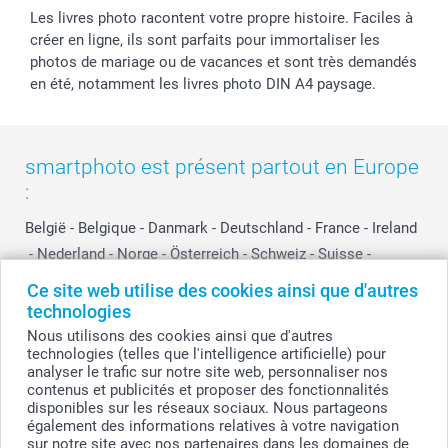
Les livres photo racontent votre propre histoire. Faciles à
créer en ligne, ils sont parfaits pour immortaliser les
photos de mariage ou de vacances et sont très demandés
en été, notamment les livres photo DIN A4 paysage.
smartphoto est présent partout en Europe
:
België
-
Belgique
-
Danmark
-
Deutschland
-
France
-
Ireland
-
Nederland
-
Norge
-
Österreich
-
Schweiz
-
Suisse
-
Switzerland
-
Suomi
-
Sverige
-
United Kingdom
-
Ce site web utilise des cookies ainsi que d'autres
Other Countries
technologies
Nous utilisons des cookies ainsi que d'autres
technologies (telles que l'intelligence artificielle) pour
analyser le trafic sur notre site web, personnaliser nos
Tous les prix sont en francs suisses (CHF), TVA incluse et hors frais de port.
contenus et publicités et proposer des fonctionnalités
disponibles sur les réseaux sociaux. Nous partageons
également des informations relatives à votre navigation
sur notre site avec nos partenaires dans les domaines de
© smartphoto group. Tous droits réservés