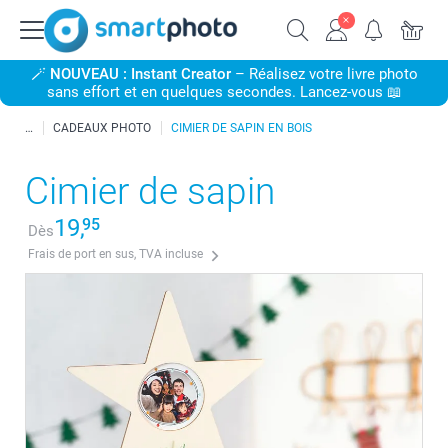
🪄
NOUVEAU : Instant Creator
– Réalisez votre livre photo
sans effort et en quelques secondes. Lancez-vous 📖
CADEAUX PHOTO
CIMIER DE SAPIN EN BOIS
Cimier de sapin
19,
95
Dès
Frais de port en sus, TVA incluse