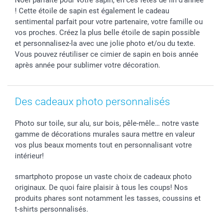
B2B smartbusiness
Fête d'anniversaire
Identifiez-vous
! Cette étoile de sapin est également le cadeau
Droit de rétractation
Collection naissance
Plan du site
sentimental parfait pour votre partenaire, votre famille ou
Tous les évènements
Statut de ma commande
vos proches. Créez la plus belle étoile de sapin possible
et personnalisez-la avec une jolie photo et/ou du texte.
smarfriends
Vous pouvez réutiliser ce cimier de sapin en bois année
smartgarantie
après année pour sublimer votre décoration.
smartbonus
Des cadeaux photo personnalisés
Photo sur toile, sur alu, sur bois, pêle-mêle… notre vaste
gamme de décorations murales saura mettre en valeur
vos plus beaux moments tout en personnalisant votre
intérieur!
smartphoto propose un vaste choix de cadeaux photo
originaux. De quoi faire plaisir à tous les coups! Nos
produits phares sont notamment les tasses, coussins et
t-shirts personnalisés.