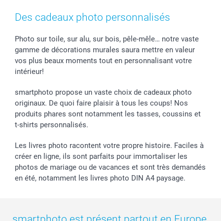
Cadres photo & accessoires déco
Mentions Légales
Fête des Mères
Tarifs et frais de livraison
Des cadeaux photo personnalisés
Calendrier photos & Agendas photo
Presse
Fête des Pères
Livraison
Stickers & Etiquettes
Affiliation
Confirmation ou communion
Livraison en 48 heures
Photo sur toile, sur alu, sur bois, pêle-mêle… notre vaste
gamme de décorations murales saura mettre en valeur
Chèque Cadeau
Investor Relations
Mariage
Modes de Paiement
vos plus beaux moments tout en personnalisant votre
B2B smartbusiness
Fête d'anniversaire
Identifiez-vous
intérieur!
Droit de rétractation
Collection naissance
Plan du site
Tous les évènements
Statut de ma commande
smartphoto propose un vaste choix de cadeaux photo
smarfriends
originaux. De quoi faire plaisir à tous les coups! Nos
produits phares sont notamment les tasses, coussins et
smartgarantie
t-shirts personnalisés.
smartbonus
Les livres photo racontent votre propre histoire. Faciles à
créer en ligne, ils sont parfaits pour immortaliser les
photos de mariage ou de vacances et sont très demandés
en été, notamment les livres photo DIN A4 paysage.
smartphoto est présent partout en Europe