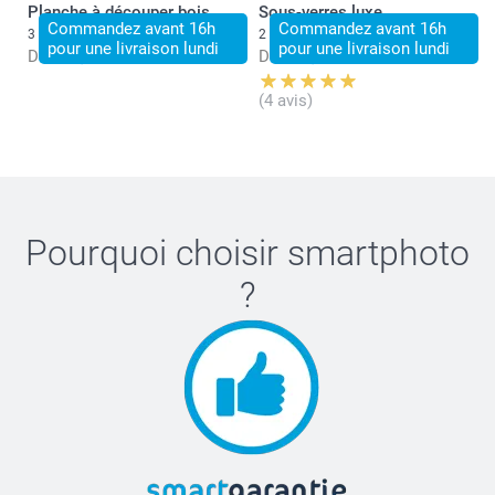
Planche à découper bois
Sous-verres luxe
Commandez avant 16h
Commandez avant 16h
3 variantes
2 variantes
pour une livraison lundi
pour une livraison lundi
Dès
34,95
Dès
31,95
(4 avis)
Pourquoi choisir
smartphoto
?