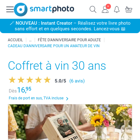
🪄
NOUVEAU : Instant Creator
– Réalisez votre livre photo
sans effort et en quelques secondes. Lancez-vous 📖
ACCUEIL
FÊTE D'ANNIVERSAIRE POUR ADULTE
CADEAU D'ANNIVERSAIRE POUR UN AMATEUR DE VIN
Coffret à vin 30 ans
5.0
/
5
(6 avis)
16,
95
Dès
Frais de port en sus, TVA incluse