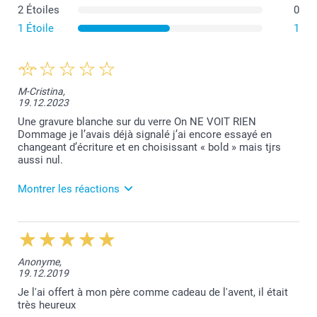
2 Étoiles
0
1 Étoile
1
M-Cristina,
19.12.2023
Une gravure blanche sur du verre On NE VOIT RIEN
Dommage je l’avais déjà signalé j’ai encore essayé en
changeant d’écriture et en choisissant « bold » mais tjrs
aussi nul.
Montrer les réactions
28.12.2023
Chère Madame, nous n'avons aucune
correspondance de votre part. Veuillez prendre
Anonyme,
contact avec le service client au
19.12.2019
service.fr@smartphoto.ch Nous vous remercions
pour votre compréhension. Cordialement,
Je l'ai offert à mon père comme cadeau de l'avent, il était
smartphoto AG
très heureux