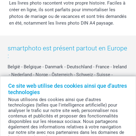
Les livres photo racontent votre propre histoire. Faciles à
créer en ligne, ils sont parfaits pour immortaliser les
photos de mariage ou de vacances et sont très demandés
en été, notamment les livres photo DIN A4 paysage.
smartphoto est présent partout en Europe
:
België
-
Belgique
-
Danmark
-
Deutschland
-
France
-
Ireland
-
Nederland
-
Norge
-
Österreich
-
Schweiz
-
Suisse
-
Switzerland
-
Suomi
-
Sverige
-
United Kingdom
-
Ce site web utilise des cookies ainsi que d'autres
Other Countries
technologies
Nous utilisons des cookies ainsi que d'autres
technologies (telles que l'intelligence artificielle) pour
analyser le trafic sur notre site web, personnaliser nos
Tous les prix sont en francs suisses (CHF), TVA incluse et hors frais de port.
contenus et publicités et proposer des fonctionnalités
disponibles sur les réseaux sociaux. Nous partageons
également des informations relatives à votre navigation
sur notre site avec nos partenaires dans les domaines de
© smartphoto group. Tous droits réservés