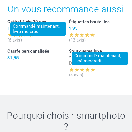
On vous recommande aussi
Coffret à vin 30 ans
Étiquettes bouteilles
Commandé maintenant,
16,95
9,95
livré mercredi
(6 avis)
(13 avis)
Carafe personnalisée
Sous-verres luxe
Commandé maintenant,
31,95
2 variantes
livré mercredi
Dès
31,95
(4 avis)
Pourquoi choisir
smartphoto
?