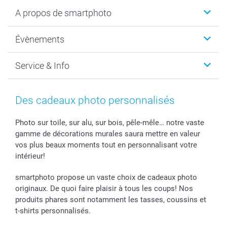
Livre photo
A propos de smartphoto
Cadeaux photo
Photo sur toile, Poster & Pêle-mêle
Qui sommes-nous?
Évènements
MyNameBook
Durabilité
Faire-part & Cartes
Protection des données
Noël
Service & Info
Développement photo & Tirage photo
Gestion des cookies
Nouvel An
Coques smartphone
Conditions
Saint-Valentin
Contact & FAQ
Cadres photo & accessoires déco
Mentions Légales
Fête des Mères
Tarifs et frais de livraison
Des cadeaux photo personnalisés
Calendrier photos & Agendas photo
Presse
Fête des Pères
Livraison
Stickers & Etiquettes
Affiliation
Confirmation ou communion
Livraison en 48 heures
Photo sur toile, sur alu, sur bois, pêle-mêle… notre vaste
gamme de décorations murales saura mettre en valeur
Chèque Cadeau
Investor Relations
Mariage
Modes de Paiement
vos plus beaux moments tout en personnalisant votre
B2B smartbusiness
Fête d'anniversaire
Identifiez-vous
intérieur!
Droit de rétractation
Collection naissance
Plan du site
Tous les évènements
Statut de ma commande
smartphoto propose un vaste choix de cadeaux photo
smarfriends
originaux. De quoi faire plaisir à tous les coups! Nos
produits phares sont notamment les tasses, coussins et
smartgarantie
t-shirts personnalisés.
smartbonus