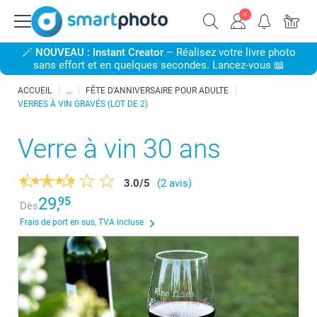
🪄
NOUVEAU : Instant Creator
– Réalisez votre livre photo
sans effort et en quelques secondes. Lancez-vous 📖
ACCUEIL
FÊTE D'ANNIVERSAIRE POUR ADULTE
VERRES À VIN GRAVÉS (LOT DE 2)
Verre à vin 30 ans
3.0
/
5
(2 avis)
29,
95
Dès
Frais de port en sus, TVA incluse