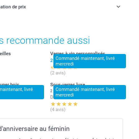
ation de prix
ont en francs suisses (CHF), TVA incluse et hors frais de
s recommande aussi
eilles
Verres à vin personnalisés
Commandé maintenant, livré
29,95
mercredi
(2 avis)
uper bois
Sous-verres luxe
intenant, livré
Commandé maintenant, livré
2 variantes
mercredi
Dès
31,95
(4 avis)
'anniversaire au féminin