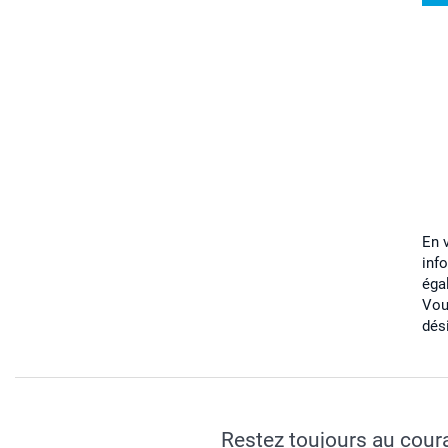
En 
inf
éga
Vou
dés
Restez toujours au cour