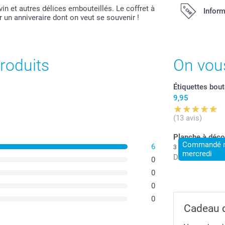
vin et autres délices embouteillés. Le coffret à
Inform
 un anniveraire dont on veut se souvenir !
Tous les prix s
port.
roduits
On vou
Étiquettes bout
9,95
(13 avis)
Planche à déco
Commandé ma
6
3 variantes
mercredi
Dès
34,95
0
0
0
0
Cadeau d