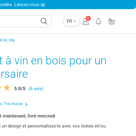
condes. Lancez-vous 📖
FR
R DE VIN
t à vin en bois pour un
rsaire
5.0
/
5
(6 avis)
us, TVA incluse
maintenant, livré mercredi
 un design et personnalisez-le avec vos textes et/ou