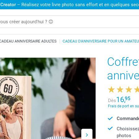
 Creator
– Réalisez votre livre photo sans effort et en quelques se
CADEAU ANNIVERSAIRE ADULTES
CADEAU D'ANNIVERSAIRE POUR UN AMATEU
Coffre
annive
16,
95
Dès
Frais de port en s
Commandé 
Choisissez
photos