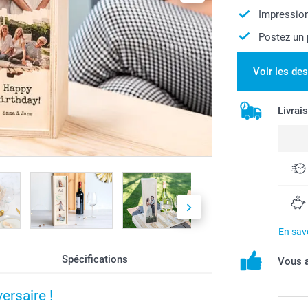
Impression
Postez un 
Voir les de
Livrai
En savo
Spécifications
Vous a
ersaire !