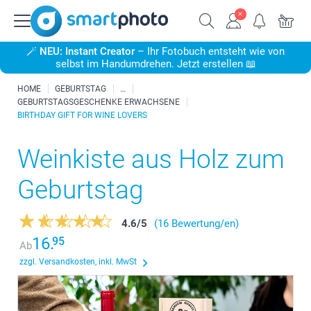
🪄
NEU: Instant Creator
– Ihr Fotobuch entsteht wie von
selbst im Handumdrehen. Jetzt erstellen 📖
HOME
GEBURTSTAG
GEBURTSTAGSGESCHENKE ERWACHSENE
BIRTHDAY GIFT FOR WINE LOVERS
Weinkiste aus Holz zum
Geburtstag
4.6
/
5
(16 Bewertung/en)
16.
95
Ab
zzgl. Versandkosten, inkl. MwSt