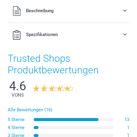
Alle Preise verstehen sich in Schweizer Franken (CHF) inkl.
Beschreibung
MwSt. und zzgl. Versandkosten.
Spezifikationen
Trusted Shops
Produktbewertungen
4.6
VON
5
Alle Bewertungen (16)
5 Sterne
13
4 Sterne
1
3 Sterne
1