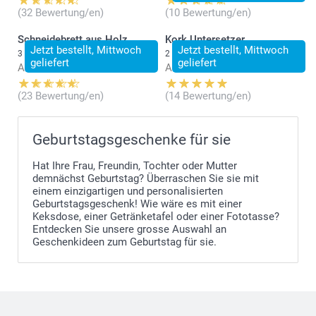
(32 Bewertung/en)
(10 Bewertung/en)
Schneidebrett aus Holz
Kork Untersetzer
Jetzt bestellt, Mittwoch
Jetzt bestellt, Mittwoch
3 Varianten
2 Varianten
geliefert
geliefert
Ab
34.95
Ab
31.95
(23 Bewertung/en)
(14 Bewertung/en)
Geburtstagsgeschenke für sie
Hat Ihre Frau, Freundin, Tochter oder Mutter
demnächst Geburtstag? Überraschen Sie sie mit
einem einzigartigen und personalisierten
Geburtstagsgeschenk! Wie wäre es mit einer
Keksdose, einer Getränketafel oder einer Fototasse?
Entdecken Sie unsere grosse Auswahl an
Geschenkideen zum Geburtstag für sie.