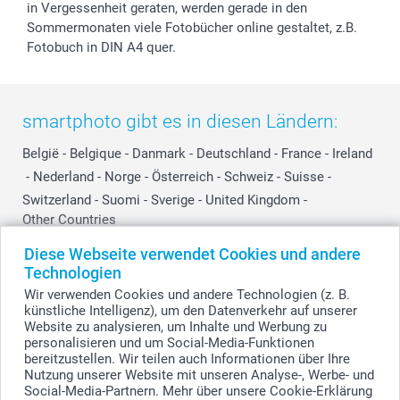
in Vergessenheit geraten, werden gerade in den
Sommermonaten viele Fotobücher online gestaltet, z.B.
Fotobuch in DIN A4 quer.
smartphoto gibt es in diesen Ländern:
België
-
Belgique
-
Danmark
-
Deutschland
-
France
-
Ireland
-
Nederland
-
Norge
-
Österreich
-
Schweiz
-
Suisse
-
Switzerland
-
Suomi
-
Sverige
-
United Kingdom
-
Other Countries
Diese Webseite verwendet Cookies und andere
Technologien
Alle Preise verstehen sich in Schweizer Franken (CHF) inkl. MwSt. und zzgl.
Wir verwenden Cookies und andere Technologien (z. B.
Versandkosten.
künstliche Intelligenz), um den Datenverkehr auf unserer
Website zu analysieren, um Inhalte und Werbung zu
personalisieren und um Social-Media-Funktionen
bereitzustellen. Wir teilen auch Informationen über Ihre
© smartphoto Group. Alle Rechte vorbehalten.
Nutzung unserer Website mit unseren Analyse-, Werbe- und
Social-Media-Partnern. Mehr über unsere Cookie-Erklärung