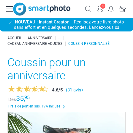
🪄
NOUVEAU : Instant Creator
– Réalisez votre livre photo
sans effort et en quelques secondes. Lancez-vous 📖
ACCUEIL
ANNIVERSAIRE
CADEAU ANNIVERSAIRE ADULTES
COUSSIN PERSONNALISÉ
Coussin pour un
anniversaire
4.6
/
5
(31 avis)
35,
95
Dès
Frais de port en sus, TVA incluse