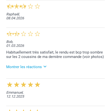
Raphaël,
08.04.2026
Bob,
01.03.2026
Habituellement très satisfait, le rendu est bcp trop sombre
sur les 2 coussins de ma dernière commande (voir photos)
Montrer les réactions
06.03.2026
Chère Madame, Cher Monsieur, nous sommes
désolés que la commande ne corresponde pas à vos
Emmanuel,
attentes. Veuillez prendre contact avec notre service
12.12.2025
client : service.fr@smartphoto.ch, afin que nous
puissions avoir plus de détails sur le problème que
vous avez rencontré et trouver une solution.
Cordialement, smartphoto AG