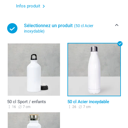
Infos produit
Sélectionnez un produit
(50 cl Acier
inoxydable)
50 cl Sport / enfants
50 cl Acier inoxydable
16
7 cm
26
7 cm