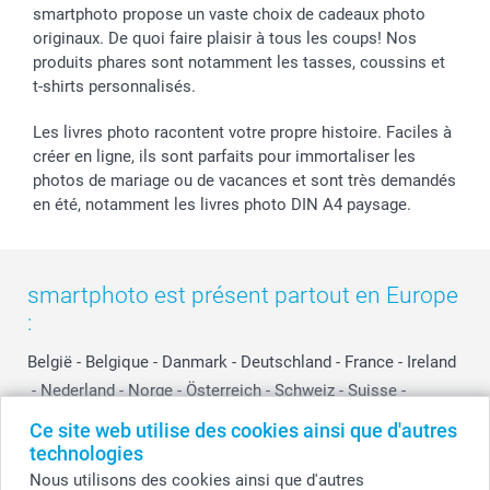
smartphoto propose un vaste choix de cadeaux photo
originaux. De quoi faire plaisir à tous les coups! Nos
produits phares sont notamment les tasses, coussins et
t-shirts personnalisés.
Les livres photo racontent votre propre histoire. Faciles à
créer en ligne, ils sont parfaits pour immortaliser les
photos de mariage ou de vacances et sont très demandés
en été, notamment les livres photo DIN A4 paysage.
smartphoto est présent partout en Europe
:
België
-
Belgique
-
Danmark
-
Deutschland
-
France
-
Ireland
-
Nederland
-
Norge
-
Österreich
-
Schweiz
-
Suisse
-
Switzerland
-
Suomi
-
Sverige
-
United Kingdom
-
Ce site web utilise des cookies ainsi que d'autres
Other Countries
technologies
Nous utilisons des cookies ainsi que d'autres