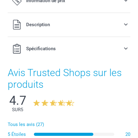
Information de prix
Tous les prix sont en francs suisses (CHF), TVA incluse et
Description
hors frais de port.
Spécifications
Avis Trusted Shops sur les
produits
4.7
SUR
5
Tous les avis (27)
5 Étoiles
20