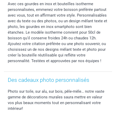
Avec ces gourdes en inox et bouteilles isotherme
Chèque Cadeau
Investor Relations
Mariage
Modes de Paiement
personnalisées, emmenez votre boisson préférée partout
B2B smartbusiness
Fête d'anniversaire
Identifiez-vous
avec vous, tout en affirmant votre style. Personnalisables
Droit de rétractation
Collection naissance
Plan du site
avec du texte ou des photos, ou un design mêlant texte et
Tous les évènements
Statut de ma commande
photo, les gourdes en inox smartphoto sont bien
étanches. Le modèle isotherme convient pour 50cl de
smarfriends
boisson qu'il conserve froides 24h ou chaudes 12h.
smartgarantie
Ajoutez votre citation préférée ou une photo souvenir, ou
smartbonus
choisissez un de nos designs mêlant texte et photo pour
créer la bouteille réutilisable qui reflète votre
personnalité. Testées et approuvées par nos équipes !
Des cadeaux photo personnalisés
Photo sur toile, sur alu, sur bois, pêle-mêle… notre vaste
gamme de décorations murales saura mettre en valeur
vos plus beaux moments tout en personnalisant votre
intérieur!