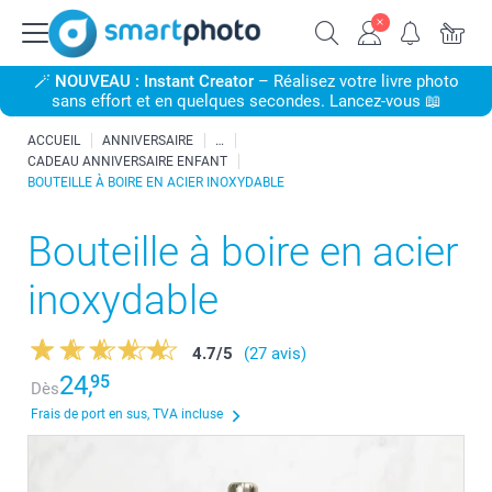
🪄
NOUVEAU : Instant Creator
– Réalisez votre livre photo
sans effort et en quelques secondes. Lancez-vous 📖
ACCUEIL
ANNIVERSAIRE
CADEAU ANNIVERSAIRE ENFANT
BOUTEILLE À BOIRE EN ACIER INOXYDABLE
Bouteille à boire en acier
inoxydable
4.7
/
5
(27 avis)
24,
95
Dès
Frais de port en sus, TVA incluse