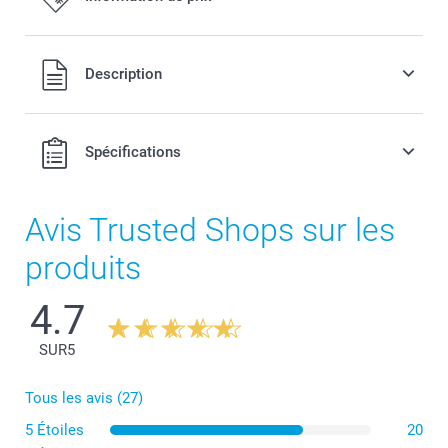
Tous les prix sont en francs suisses (CHF), TVA incluse et
Description
hors frais de port.
Spécifications
Avis Trusted Shops sur les
produits
4.7
SUR
5
Tous les avis (27)
5 Étoiles
20