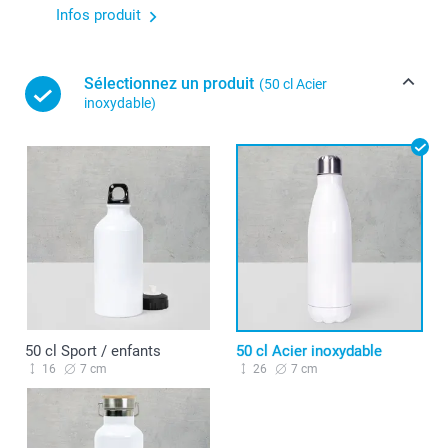
Infos produit
Sélectionnez un produit
(50 cl Acier
inoxydable)
50 cl Sport / enfants
50 cl Acier inoxydable
16
7 cm
26
7 cm