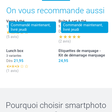
On vous recommande aussi
Verre à thé
Boîte & set à thé
Commandé maintenant,
Commandé maintenant,
17,95
5 variantes
livré jeudi
livré jeudi
Dès
34,95
(5 avis)
(2 avis)
Lunch box
Etiquettes de marquage -
Kit de démarrage marquage
3 variantes
Dès
21,95
24,95
(1 avis)
Pourquoi choisir
smartphoto