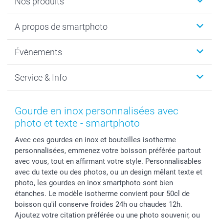
Nos produits
Livre photo
A propos de smartphoto
Cadeaux photo
Photo sur toile, Poster & Pêle-mêle
Qui sommes-nous?
Évènements
MyNameBook
Durabilité
Faire-part & Cartes
Protection des données
Noël
Service & Info
Développement photo & Tirage photo
Gestion des cookies
Nouvel An
Coques smartphone
Conditions
Saint-Valentin
Contact & FAQ
Cadres photo & accessoires déco
Mentions Légales
Fête des Mères
Tarifs et frais de livraison
Gourde en inox personnalisées avec
Calendrier photos & Agendas photo
Presse
Fête des Pères
Livraison
photo et texte - smartphoto
Stickers & Etiquettes
Affiliation
Confirmation ou communion
Livraison en 48 heures
Avec ces gourdes en inox et bouteilles isotherme
Chèque Cadeau
Investor Relations
Mariage
Modes de Paiement
personnalisées, emmenez votre boisson préférée partout
B2B smartbusiness
Fête d'anniversaire
Identifiez-vous
avec vous, tout en affirmant votre style. Personnalisables
Droit de rétractation
Collection naissance
Plan du site
avec du texte ou des photos, ou un design mêlant texte et
Tous les évènements
Statut de ma commande
photo, les gourdes en inox smartphoto sont bien
étanches. Le modèle isotherme convient pour 50cl de
smarfriends
boisson qu'il conserve froides 24h ou chaudes 12h.
smartgarantie
Ajoutez votre citation préférée ou une photo souvenir, ou