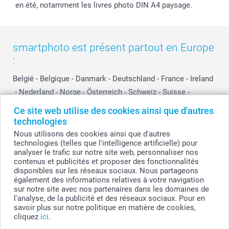
en été, notamment les livres photo DIN A4 paysage.
smartphoto est présent partout en Europe
:
België
-
Belgique
-
Danmark
-
Deutschland
-
France
-
Ireland
-
Nederland
-
Norge
-
Österreich
-
Schweiz
-
Suisse
-
Switzerland
-
Suomi
-
Sverige
-
United Kingdom
-
Ce site web utilise des cookies ainsi que d'autres
Other Countries
technologies
Nous utilisons des cookies ainsi que d'autres
technologies (telles que l'intelligence artificielle) pour
analyser le trafic sur notre site web, personnaliser nos
Tous les prix sont en francs suisses (CHF), TVA incluse et hors frais de port.
contenus et publicités et proposer des fonctionnalités
disponibles sur les réseaux sociaux. Nous partageons
également des informations relatives à votre navigation
sur notre site avec nos partenaires dans les domaines de
© smartphoto group. Tous droits réservés
l'analyse, de la publicité et des réseaux sociaux. Pour en
savoir plus sur notre politique en matière de cookies,
cliquez
ici
.