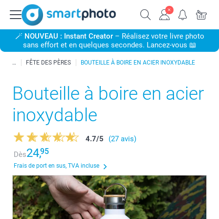
🪄
NOUVEAU : Instant Creator
– Réalisez votre livre photo
sans effort et en quelques secondes. Lancez-vous 📖
FÊTE DES PÈRES
BOUTEILLE À BOIRE EN ACIER INOXYDABLE
Bouteille à boire en acier
inoxydable
4.7
/
5
(27 avis)
24,
95
Dès
Frais de port en sus, TVA incluse