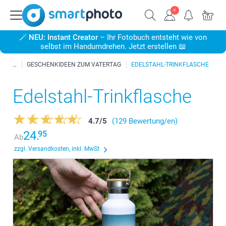
🪄
NEU: Instant Creator
– Ihr Fotobuch entsteht wie von
selbst im Handumdrehen. Jetzt erstellen 📖
GESCHENKIDEEN ZUM VATERTAG
EDELSTAHL-TRINKFLASCHE
Edelstahl-Trinkflasche
4.7
/
5
(129 Bewertung/en)
24.
95
Ab
zzgl. Versandkosten, inkl. MwSt