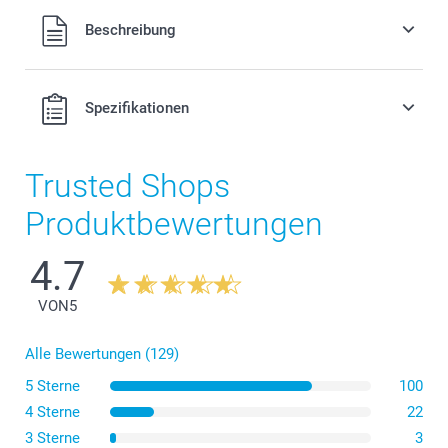
Alle Preise verstehen sich in Schweizer Franken (CHF) inkl.
Beschreibung
MwSt. und zzgl. Versandkosten.
Spezifikationen
Trusted Shops
Produktbewertungen
4.7
VON
5
Alle Bewertungen (129)
5 Sterne
100
4 Sterne
22
3 Sterne
3