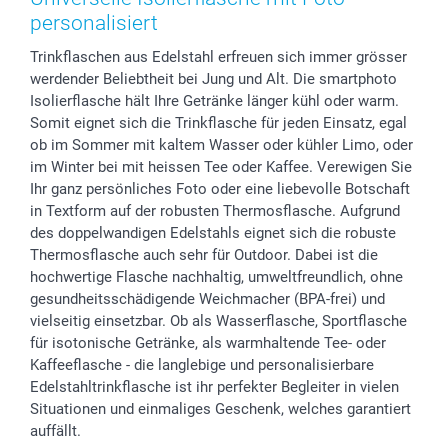
Foto-Kalender & Agenden
Impressum
Vatertag
Lieferfristen
personalisiert
Sticker & Etiketten
Presse
Kommunion & Konfirmation
48h Lieferung
Trinkflaschen aus Edelstahl erfreuen sich immer grösser
Geschenk-Gutscheine (PDF)
Partnerprogramme
Hochzeit
Zahlungsmöglichkeiten
werdender Beliebtheit bei Jung und Alt. Die smartphoto
Investor Relations
Geburtstag
Anmelden /Registrieren
Isolierflasche hält Ihre Getränke länger kühl oder warm.
B2B smartbusiness
Geburt
Sitemap
Somit eignet sich die Trinkflasche für jeden Einsatz, egal
Widerrufsrecht
Zu allen Anlässen
Status der Bestellung
ob im Sommer mit kaltem Wasser oder kühler Limo, oder
im Winter bei mit heissen Tee oder Kaffee. Verewigen Sie
smartfriends
Ihr ganz persönliches Foto oder eine liebevolle Botschaft
smartgarantie
in Textform auf der robusten Thermosflasche. Aufgrund
smartbonus
des doppelwandigen Edelstahls eignet sich die robuste
Thermosflasche auch sehr für Outdoor. Dabei ist die
hochwertige Flasche nachhaltig, umweltfreundlich, ohne
gesundheitsschädigende Weichmacher (BPA-frei) und
vielseitig einsetzbar. Ob als Wasserflasche, Sportflasche
für isotonische Getränke, als warmhaltende Tee- oder
Kaffeeflasche - die langlebige und personalisierbare
Edelstahltrinkflasche ist ihr perfekter Begleiter in vielen
Situationen und einmaliges Geschenk, welches garantiert
auffällt.