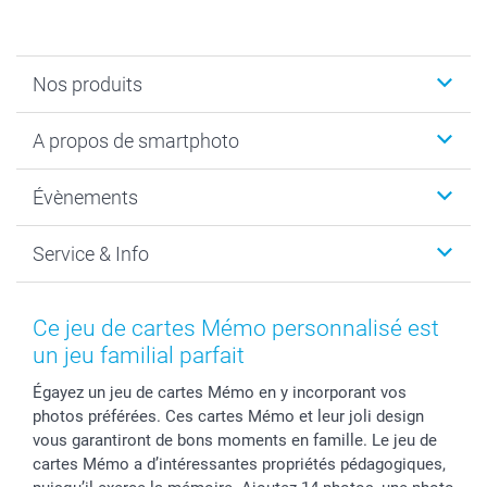
Nos produits
Livre photo
A propos de smartphoto
Cadeaux photo
Photo sur toile, Poster & Pêle-mêle
Qui sommes-nous?
Évènements
MyNameBook
Durabilité
Faire-part & Cartes
Protection des données
Noël
Service & Info
Développement photo & Tirage photo
Gestion des cookies
Nouvel An
Coques smartphone
Conditions
Saint-Valentin
Contact & FAQ
Cadres photo & accessoires déco
Mentions Légales
Fête des Mères
Tarifs et frais de livraison
Ce jeu de cartes Mémo personnalisé est
Calendrier photos & Agendas photo
Presse
Fête des Pères
Livraison
un jeu familial parfait
Stickers & Etiquettes
Affiliation
Confirmation ou communion
Livraison en 48 heures
Égayez un jeu de cartes Mémo en y incorporant vos
Chèque Cadeau
Investor Relations
Mariage
Modes de Paiement
photos préférées. Ces cartes Mémo et leur joli design
B2B smartbusiness
Fête d'anniversaire
Identifiez-vous
vous garantiront de bons moments en famille. Le jeu de
Droit de rétractation
Collection naissance
Plan du site
cartes Mémo a d’intéressantes propriétés pédagogiques,