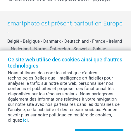
smartphoto est présent partout en Europe
:
België
-
Belgique
-
Danmark
-
Deutschland
-
France
-
Ireland
-
Nederland
-
Norge
-
Österreich
-
Schweiz
-
Suisse
-
Switzerland
-
Suomi
-
Sverige
-
United Kingdom
-
Ce site web utilise des cookies ainsi que d'autres
Other Countries
technologies
Nous utilisons des cookies ainsi que d'autres
technologies (telles que l'intelligence artificielle) pour
analyser le trafic sur notre site web, personnaliser nos
Tous les prix sont en francs suisses (CHF), TVA incluse et hors frais de port.
contenus et publicités et proposer des fonctionnalités
disponibles sur les réseaux sociaux. Nous partageons
également des informations relatives à votre navigation
sur notre site avec nos partenaires dans les domaines de
© smartphoto group. Tous droits réservés
l'analyse, de la publicité et des réseaux sociaux. Pour en
savoir plus sur notre politique en matière de cookies,
cliquez
ici
.
Créez votre Jeu de cartes Mémo