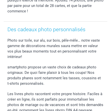
Tous les évènements
Statut de ma commande
puisqu’il exerce la mémoire. Ajoutez 14 photos, une photo
par paire pour un total de 28 cartes, et que la partie
smarfriends
commence !
smartgarantie
smartbonus
Des cadeaux photo personnalisés
Photo sur toile, sur alu, sur bois, pêle-mêle… notre vaste
gamme de décorations murales saura mettre en valeur
vos plus beaux moments tout en personnalisant votre
intérieur!
smartphoto propose un vaste choix de cadeaux photo
originaux. De quoi faire plaisir à tous les coups! Nos
produits phares sont notamment les tasses, coussins et
t-shirts personnalisés.
Les livres photo racontent votre propre histoire. Faciles à
créer en ligne, ils sont parfaits pour immortaliser les
photos de mariage ou de vacances et sont très demandés
en été, notamment les livres photo DIN A4 paysage.