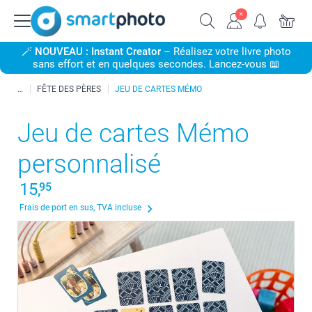
🪄
NOUVEAU : Instant Creator
– Réalisez votre livre photo
sans effort et en quelques secondes. Lancez-vous 📖
FÊTE DES PÈRES
JEU DE CARTES MÉMO
Jeu de cartes Mémo
personnalisé
15,
95
Frais de port en sus, TVA incluse