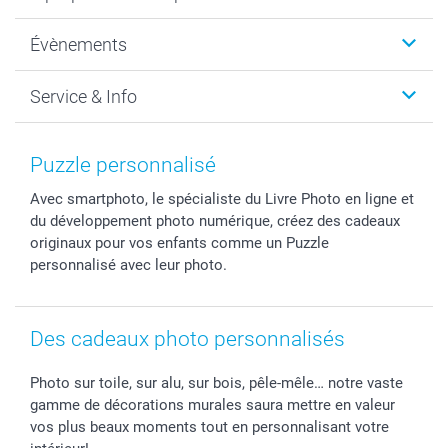
Cadeaux photo
Photo sur toile, Poster & Pêle-mêle
Qui sommes-nous?
Évènements
MyNameBook
Durabilité
Faire-part & Cartes
Protection des données
Noël
Service & Info
Développement photo & Tirage photo
Gestion des cookies
Nouvel An
Coques smartphone
Conditions
Saint-Valentin
Contact & FAQ
Cadres photo & accessoires déco
Mentions Légales
Fête des Mères
Tarifs et frais de livraison
Puzzle personnalisé
Calendrier photos & Agendas photo
Presse
Fête des Pères
Livraison
Avec smartphoto, le spécialiste du Livre Photo en ligne et
Stickers & Etiquettes
Affiliation
Confirmation ou communion
Livraison en 48 heures
du développement photo numérique, créez des cadeaux
Chèque Cadeau
Investor Relations
Mariage
Modes de Paiement
originaux pour vos enfants comme un Puzzle
B2B smartbusiness
Fête d'anniversaire
Identifiez-vous
personnalisé avec leur photo.
Droit de rétractation
Collection naissance
Plan du site
Tous les évènements
Statut de ma commande
Des cadeaux photo personnalisés
smarfriends
smartgarantie
Photo sur toile, sur alu, sur bois, pêle-mêle… notre vaste
smartbonus
gamme de décorations murales saura mettre en valeur
vos plus beaux moments tout en personnalisant votre