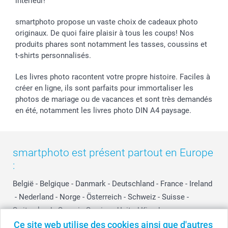
intérieur!
smartphoto propose un vaste choix de cadeaux photo
originaux. De quoi faire plaisir à tous les coups! Nos
produits phares sont notamment les tasses, coussins et
t-shirts personnalisés.
Les livres photo racontent votre propre histoire. Faciles à
créer en ligne, ils sont parfaits pour immortaliser les
photos de mariage ou de vacances et sont très demandés
en été, notamment les livres photo DIN A4 paysage.
smartphoto est présent partout en Europe
:
België
-
Belgique
-
Danmark
-
Deutschland
-
France
-
Ireland
-
Nederland
-
Norge
-
Österreich
-
Schweiz
-
Suisse
-
Switzerland
-
Suomi
-
Sverige
-
United Kingdom
-
Other Countries
Ce site web utilise des cookies ainsi que d'autres