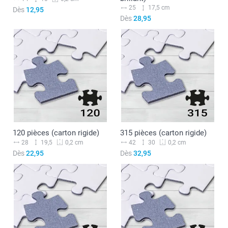
25
17,5 cm
Dès
12,95
Dès
28,95
120 pièces (carton rigide)
315 pièces (carton rigide)
28
19,5
42
30
0,2 cm
0,2 cm
Dès
22,95
Dès
32,95