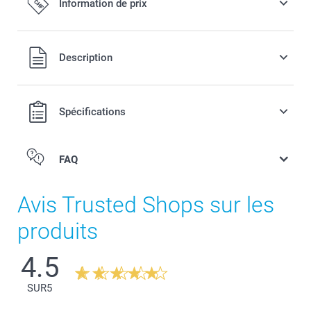
Information de prix
Tous les prix sont en francs suisses (CHF), TVA incluse et
Description
hors frais de port.
Spécifications
FAQ
Avis Trusted Shops sur les
produits
here
4.5
SUR
5