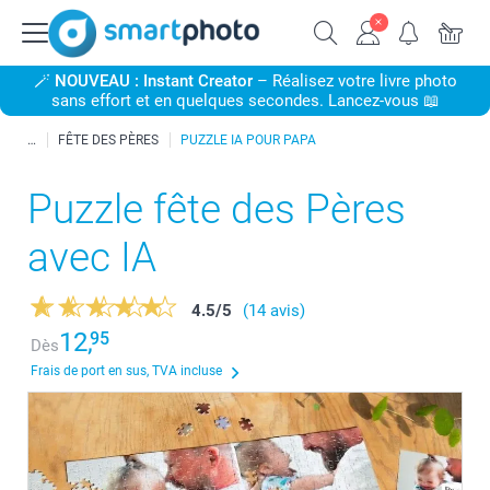
🪄
NOUVEAU : Instant Creator
– Réalisez votre livre photo
sans effort et en quelques secondes. Lancez-vous 📖
FÊTE DES PÈRES
PUZZLE IA POUR PAPA
Puzzle fête des Pères
avec IA
4.5
/
5
(14 avis)
12,
95
Dès
Frais de port en sus, TVA incluse