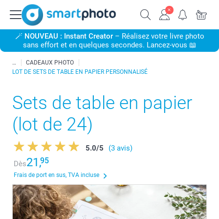
🪄
NOUVEAU : Instant Creator
– Réalisez votre livre photo
sans effort et en quelques secondes. Lancez-vous 📖
CADEAUX PHOTO
LOT DE SETS DE TABLE EN PAPIER PERSONNALISÉ
Sets de table en papier
(lot de 24)
5.0
/
5
(3 avis)
21,
95
Dès
Frais de port en sus, TVA incluse