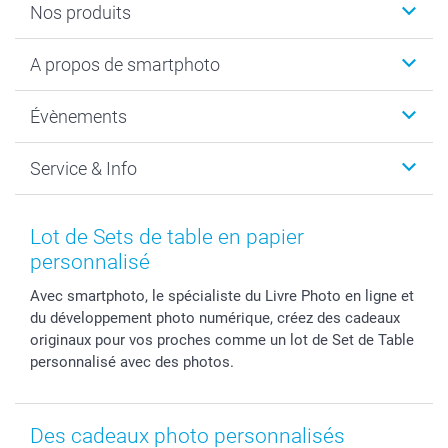
Nos produits
Livre photo
A propos de smartphoto
Cadeaux photo
Photo sur toile, Poster & Pêle-mêle
Qui sommes-nous?
Évènements
MyNameBook
Durabilité
Faire-part & Cartes
Protection des données
Noël
Service & Info
Développement photo & Tirage photo
Gestion des cookies
Nouvel An
Coques smartphone
Conditions
Saint-Valentin
Contact & FAQ
Cadres photo & accessoires déco
Mentions Légales
Fête des Mères
Tarifs et frais de livraison
Lot de Sets de table en papier
Calendrier photos & Agendas photo
Presse
Fête des Pères
Livraison
personnalisé
Stickers & Etiquettes
Affiliation
Confirmation ou communion
Livraison en 48 heures
Avec smartphoto, le spécialiste du Livre Photo en ligne et
Chèque Cadeau
Investor Relations
Mariage
Modes de Paiement
du développement photo numérique, créez des cadeaux
B2B smartbusiness
Fête d'anniversaire
Identifiez-vous
originaux pour vos proches comme un lot de Set de Table
Droit de rétractation
Collection naissance
Plan du site
personnalisé avec des photos.
Tous les évènements
Statut de ma commande
smarfriends
Des cadeaux photo personnalisés
smartgarantie