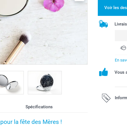
Voir les de
Livrai
En savo
Vous a
Inform
Spécifications
Tous les prix s
pour la fête des Mères !
port.