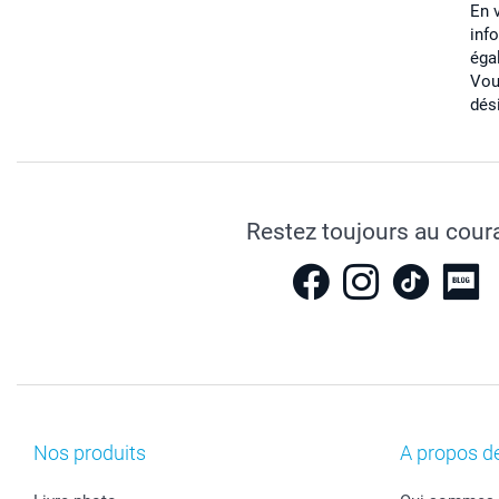
En 
inf
éga
Vou
dés
Restez toujours au cour
Nos produits
A propos d