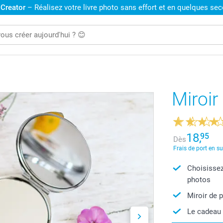
 Creator
– Réalisez votre livre photo sans effort et en quelques se
Miroi
18,
95
Dès
Frais de port en s
Choisissez
photos
Miroir de 
Le cadeau 