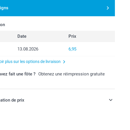
signs
son
Date
Prix
13.08.2026
6,95
ir plus sur les options de livraison
vez fait une fôte ?
Obtenez une réimpression gratuite
ation de prix
ont en francs suisses (CHF), TVA incluse et hors frais de